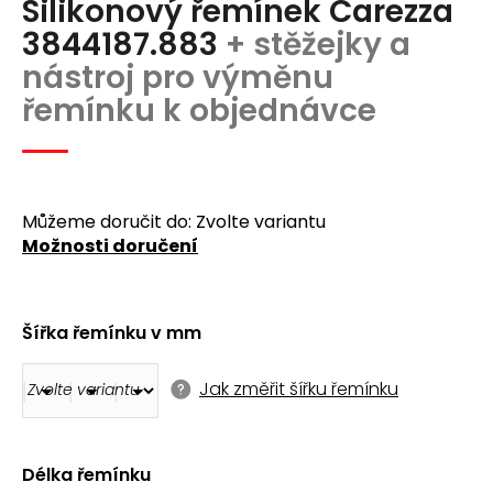
Silikonový řemínek Carezza
produktu
a
je
3844187.883
+ stěžejky a
j
0,0
nástroj pro výměnu
z
í
5
řemínku k objednávce
t
hvězdiček.
?
Můžeme doručit do:
Zvolte variantu
Možnosti doručení
Hledat
Šířka řemínku v mm
D
o
Jak změřit šířku řemínku
p
o
r
u
Délka řemínku