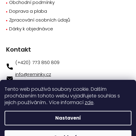
Obchodní podmínky
Doprava a plaba
Zpracování osobních údajů
Dárky k objednávce
Kontakt
773 850 809
info
@
reminky.cz
773 850 809
Tento web používá soubory cookie. Dalším
procházením tohoto webu vyjadřujete souhlas s
Novinky na facebooku
jejich používáním.. Více informací
zde
.
Instagram
Nastavení
Vytvořil
Shoptet
|
Nakódoval
eshopGuru