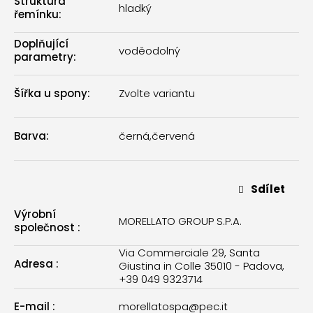
Struktura
hladký
řemínku
:
Doplňující
voděodolný
parametry
:
Šířka u spony
:
Zvolte variantu
Barva
:
černá
,
červená
Sdílet
Výrobní
MORELLATO GROUP S.P.A.
společnost
:
Via Commerciale 29, Santa
Adresa
:
Giustina in Colle 35010 - Padova,
+39 049 9323714
E-mail
:
morellatospa@pec.it