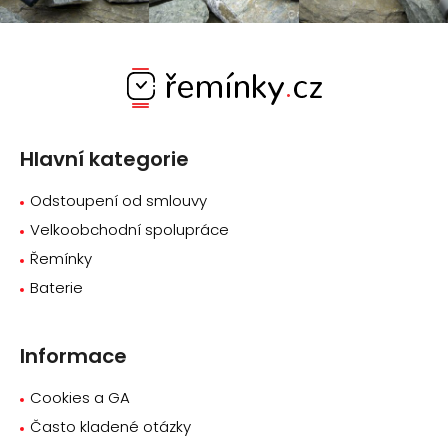
Z
á
p
a
Hlavní kategorie
t
í
Odstoupení od smlouvy
Velkoobchodní spolupráce
Řemínky
Baterie
Informace
Cookies a GA
Často kladené otázky