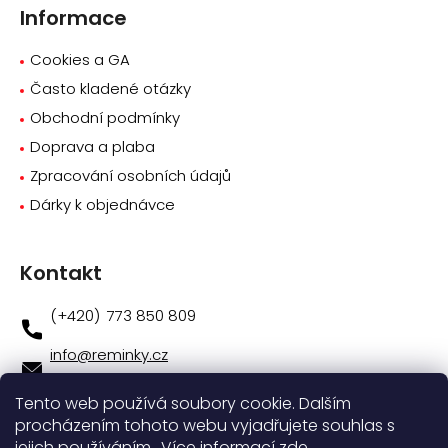
Informace
Cookies a GA
Často kladené otázky
Obchodní podmínky
Doprava a plaba
Zpracování osobních údajů
Dárky k objednávce
Kontakt
773 850 809
info
@
reminky.cz
773 850 809
Tento web používá soubory cookie. Dalším
procházením tohoto webu vyjadřujete souhlas s
Novinky na facebooku
jejich používáním.. Více informací
zde
.