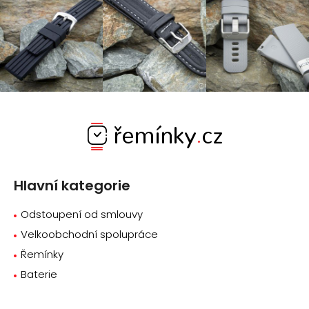
Z
á
p
a
Hlavní kategorie
t
í
Odstoupení od smlouvy
Velkoobchodní spolupráce
Řemínky
Baterie