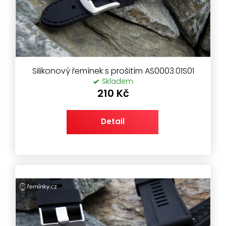
o
d
u
k
t
ů
Silikonový řemínek s prošitím AS0003.01S01
Skladem
210 Kč
Detail