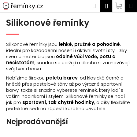
K
Přejít
Hledat
Náku
M
Přihlášen
na
o
Zpět
Zpět
obsah
košík
š
Silikonové řemínky
í
C
k
o
Silikonové řemínky jsou
lehké, pružné a pohodlné
,
p
ideální pro každodenní nošení i aktivní životní styl. Díky
o
svému materiálu jsou
odolné vůči vodě, potu a
nečistotám
, snadno se udržují a dlouho si zachovávají
t
svůj tvar i barvu.
ř
Nabízíme širokou
paletu barev
, od klasické černé a
e
hnědé přes pastelové tóny až po výrazné sportovní
b
barvy, takže si snadno vyberete řemínek, který ladí s
u
vašimi hodinkami i stylem. Silikonové řemínky se hodí
jak pro
sportovní, tak chytré hodinky
, a díky flexibilitě
j
perfektně sedí na zápěstí každého uživatele.
e
t
Nejprodávanější
e
n