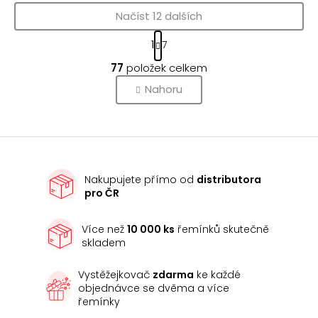
Načíst 12 dalších
S
1
7
t
O
r
77
položek celkem
v
á
l
Nahoru
n
k
á
o
d
v
a
á
c
n
í
í
Nakupujete přímo od
distributora
p
pro ČR
r
v
k
Více než
10 000 ks
řemínků skutečně
skladem
y
v
Vystěžejkovač
zdarma
ke každé
ý
objednávce se dvěma a více
p
řemínky
i