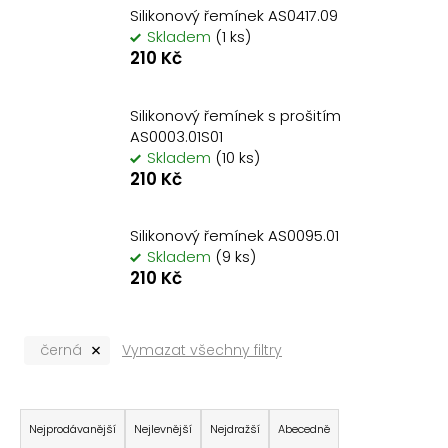
Silikonový řemínek AS0417.09
a
Skladem
(1 ks)
j
210 Kč
í
t
Silikonový řemínek s prošitím
?
AS0003.01S01
Skladem
(10 ks)
210 Kč
Silikonový řemínek AS0095.01
Hledat
Skladem
(9 ks)
210 Kč
D
o
černá
Vymazat všechny filtry
p
o
Ř
r
u
a
Nejprodávanější
Nejlevnější
Nejdražší
Abecedně