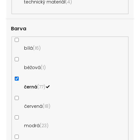
technický materiál
4
Barva
bílá
16
béžová
1
černá
77
červená
18
modrá
23