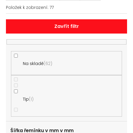
č
z
u
Položek k zobrazení:
77
e
j
n
e
í
m
Zavřít filtr
e
p
r
o
POLSTROVANÝ
ŘEMÍNEK
d
Z
u
Na skladě
62
PRAVÉ
KŮŽE
k
AK0205.03
t
170
ů
Kč
Tip
1
Šířka řemínku v mm