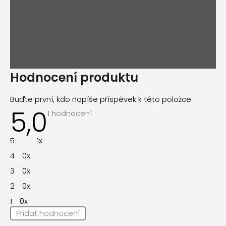
Hodnocení produktu
Buďte první, kdo napíše příspěvek k této položce.
5,0
Průměrné
1 hodnocení
hodnocení
produktu
je
5
1x
5,0
z
4
0x
5
hvězdiček.
3
0x
2
0x
1
0x
Přidat hodnocení
V