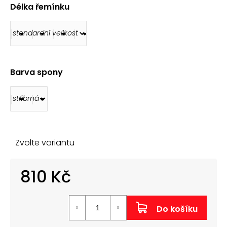
č
Délka řemínku
u
j
e
m
e
Barva spony
POLSTROVANÝ
ŘEMÍNEK
NA
HODINKY
AK0669.01
180
Kč
Zvolte variantu
810 Kč
Měrná
cena:
Do košíku