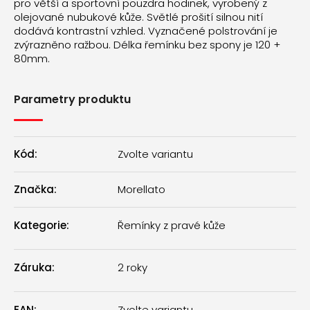
pro větší a sportovní pouzdra hodinek, vyrobený z
olejované nubukové kůže. Světlé prošití silnou nití
dodává kontrastní vzhled. Vyznačené polstrování je
zvýrazněno ražbou. Délka řemínku bez spony je 120 +
80mm.
Parametry produktu
Kód:
Zvolte variantu
Značka:
Morellato
Kategorie
:
Řemínky z pravé kůže
Záruka
:
2 roky
EAN
:
Zvolte variantu