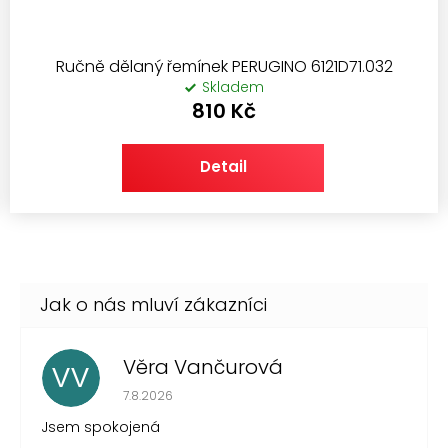
Ručně dělaný řemínek PERUGINO 6121D71.032
Skladem
810 Kč
Detail
Věra Vančurová
VV
Hodnocení obchodu je 5 z 5 hvězdiček.
7.8.2026
Jsem spokojená