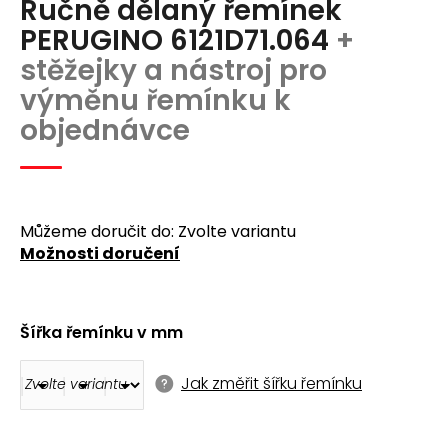
Ručně dělaný řemínek
produktu
a
je
PERUGINO 6121D71.064
+
j
5,0
stěžejky a nástroj pro
z
í
5
výměnu řemínku k
t
hvězdiček.
objednávce
?
Můžeme doručit do:
Zvolte variantu
Možnosti doručení
Hledat
D
Šířka řemínku v mm
o
p
o
Jak změřit šířku řemínku
r
u