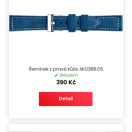
i
s
p
r
o
d
u
k
t
ů
Řemínek z pravé kůže AK0388.05
Skladem
390 Kč
Detail