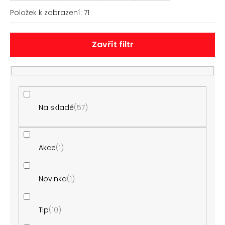
č
z
u
Položek k zobrazení:
71
e
j
n
e
í
m
Zavřít filtr
e
p
r
o
ŘEMÍNEK
Z
d
PRAVÉ
u
Na skladě
57
KŮŽE
AK0701.09
k
160
t
Kč
ů
Akce
1
Novinka
1
Tip
10