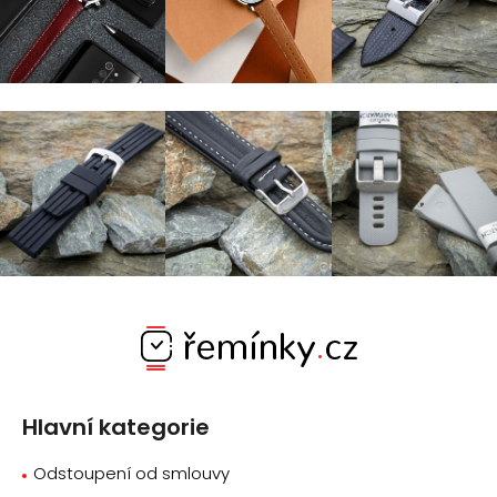
Z
á
p
a
Hlavní kategorie
t
í
Odstoupení od smlouvy