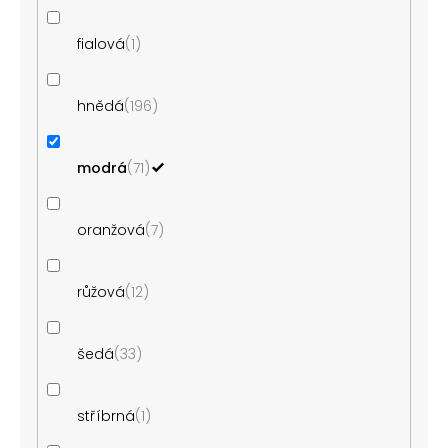
fialová
1
hnědá
196
modrá
71
oranžová
7
růžová
12
šedá
33
stříbrná
1