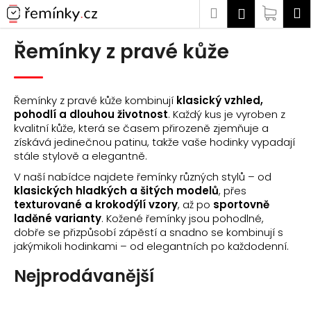
K
Přejít
Hledat
Náku
M
Přihlášen
na
o
Zpět
Zpět
obsah
košík
š
Řemínky z pravé kůže
í
C
k
o
Řemínky z pravé kůže kombinují
klasický vzhled,
p
pohodlí a dlouhou životnost
. Každý kus je vyroben z
o
kvalitní kůže, která se časem přirozeně zjemňuje a
získává jedinečnou patinu, takže vaše hodinky vypadají
t
stále stylově a elegantně.
ř
V naší nabídce najdete řemínky různých stylů – od
e
klasických hladkých a šitých modelů
, přes
b
texturované a krokodýlí vzory
, až po
sportovně
u
laděné varianty
. Kožené řemínky jsou pohodlné,
dobře se přizpůsobí zápěstí a snadno se kombinují s
j
jakýmikoli hodinkami – od elegantních po každodenní.
e
t
Nejprodávanější
e
n