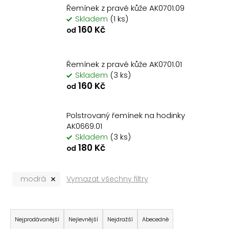
Řemínek z pravé kůže AK0701.09
a
Skladem
(1 ks)
j
160 Kč
od
í
t
?
Řemínek z pravé kůže AK0701.01
Skladem
(3 ks)
160 Kč
od
Polstrovaný řemínek na hodinky
AK0669.01
Hledat
Skladem
(3 ks)
180 Kč
od
D
o
modrá
Vymazat všechny filtry
p
o
Ř
r
u
a
Nejprodávanější
Nejlevnější
Nejdražší
Abecedně