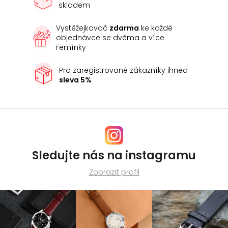
skladem
y
v
Vystěžejkovač
zdarma
ke každé
ý
objednávce se dvěma a více
p
řemínky
i
s
Pro zaregistrované zákazníky ihned
u
sleva 5%
Sledujte nás na instagramu
Zobrazit profil