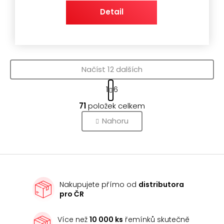
Detail
Načíst 12 dalších
S
1
6
t
O
r
71
položek celkem
v
á
l
Nahoru
n
k
á
o
d
v
a
á
c
n
í
í
Nakupujete přímo od
distributora
p
pro ČR
r
v
k
Více než
10 000 ks
řemínků skutečně