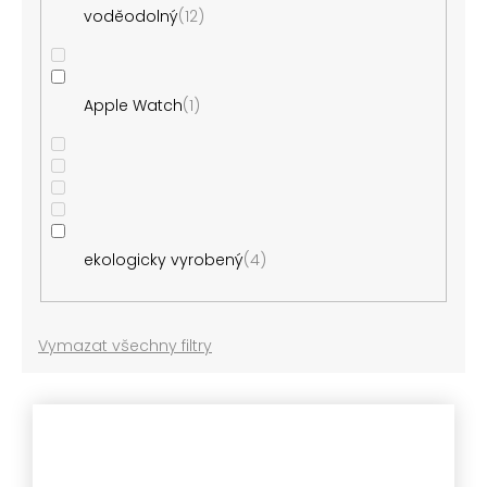
voděodolný
12
Apple Watch
1
ekologicky vyrobený
4
Vymazat všechny filtry
V
ý
p