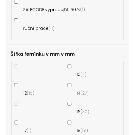
SALECODE:vyprodej50:50:%
1
ruční práce
11
Šířka řemínku v mm
10
2
12
15
14
27
16
30
17
1
18
51