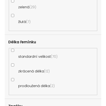
zelená
29
žlutá
7
Délka řemínku
standardní velikost
70
zkrácená délka
12
prodloužená délka
2