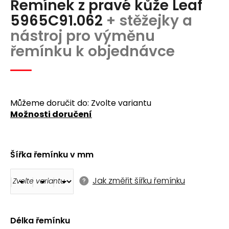
Řemínek z pravé kůže Leaf
produktu
a
je
5965C91.062
+ stěžejky a
j
0,0
nástroj pro výměnu
z
í
5
řemínku k objednávce
t
hvězdiček.
?
Můžeme doručit do:
Zvolte variantu
Možnosti doručení
Hledat
Šířka řemínku v mm
D
o
Jak změřit šířku řemínku
p
o
r
u
Délka řemínku