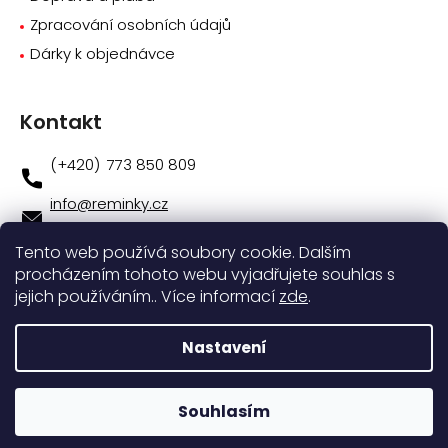
Zpracování osobních údajů
Dárky k objednávce
Kontakt
773 850 809
info
@
reminky.cz
773 850 809
Tento web používá soubory cookie. Dalším
procházením tohoto webu vyjadřujete souhlas s
Novinky na facebooku
jejich používáním.. Více informací
zde
.
Instagram
Nastavení
Vytvořil
Shoptet
|
Nakódoval
eshopGuru
Souhlasím
Copyright 2026
Řemínky.cz
. Všechna práva vyhrazena.