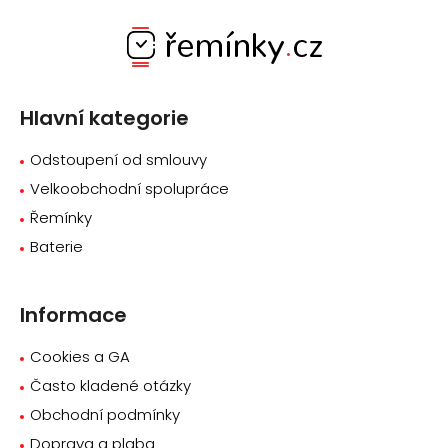
Z
á
p
a
Hlavní kategorie
t
í
Odstoupení od smlouvy
Velkoobchodní spolupráce
Řemínky
Baterie
Informace
Cookies a GA
Často kladené otázky
Obchodní podmínky
Doprava a plaba