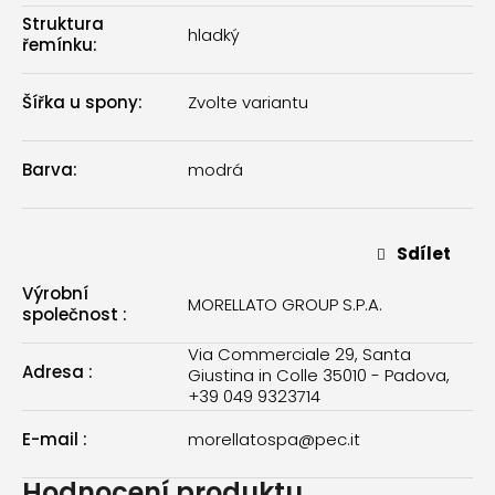
Struktura
hladký
řemínku
:
Šířka u spony
:
Zvolte variantu
Barva
:
modrá
Sdílet
Výrobní
MORELLATO GROUP S.P.A.
společnost
:
Via Commerciale 29, Santa
Adresa
:
Giustina in Colle 35010 - Padova,
+39 049 9323714
E-mail
:
morellatospa@pec.it
Hodnocení produktu