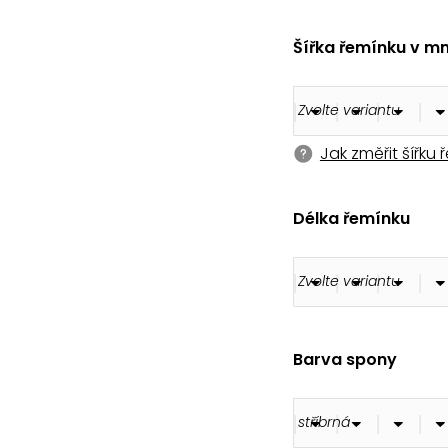
180 Kč
Šířka řemínku v m
Jak změřit šířku
Délka řemínku
Barva spony