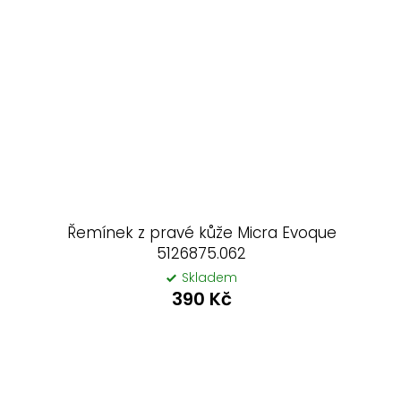
Řemínek z pravé kůže Micra Evoque
5126875.062
Skladem
390 Kč