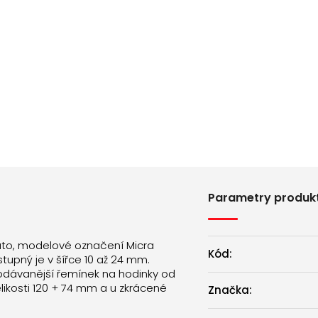
Parametry produk
ato, modelové označení Micra
Kód:
stupný je v šířce 10 až 24 mm.
odávanější řemínek na hodinky od
elikosti 120 + 74 mm a u zkrácené
Značka: