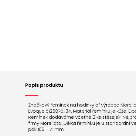
Popis produktu
Značkový řemínek na hodinky of výrobce Morell
Evoque 5126875.134. Materiál řemínku je kůže. Do
Řemínek dodáváme včetně 2 ks stěžejek. Nejpr
firmy Morellato. Délka řemínku je u standardní v
pak 106 + 71 mm.