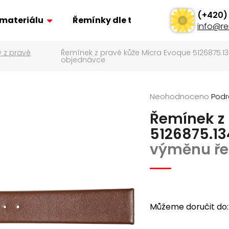
 materiálu
Řemínky dle typu
Ostatní
info
@
re
 z pravé
Řemínek z pravé kůže Micra Evoque 5126875.1
Co potřebujete najít?
objednávce
Hledat
Průměrné
Neohodnoceno
Podr
hodnocení
Řemínek z 
produktu
je
Doporučujeme
5126875.1
0,0
výměnu ře
z
5
hvězdiček.
Můžeme doručit do:
ŘEMÍNEK Z PRAVÉ KŮŽE AK0701.01
POLSTROVANÝ Ř
AK0669.01
160 Kč