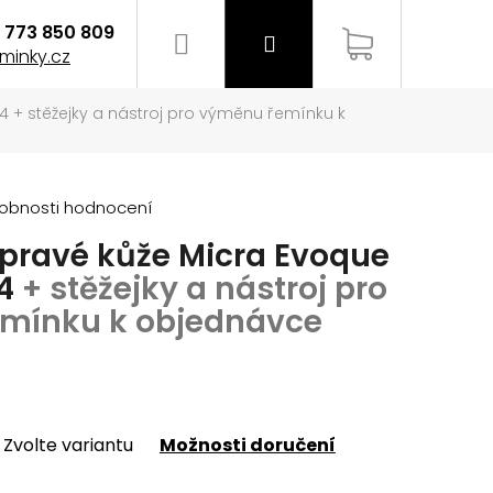
773 850 809
Hledat
Přihlášení
Nákupní
minky.cz
34
+ stěžejky a nástroj pro výměnu řemínku k
košík
obnosti hodnocení
pravé kůže Micra Evoque
34
+ stěžejky a nástroj pro
mínku k objednávce
Zvolte variantu
Možnosti doručení
EMÍNEK NA HODINKY