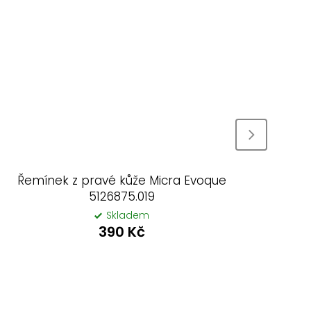
Řemínek z pravé kůže Micra Evoque
Ře
5126875.019
Skladem
390 Kč