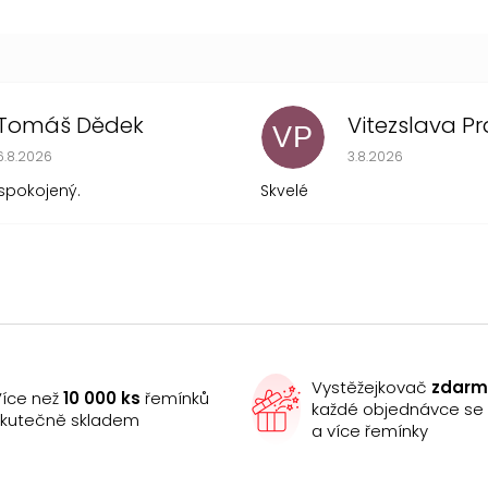
Tomáš Dědek
VP
Hodnocení obchodu je 5 z 5 hvězdiček.
Hodnocení obchodu
6.8.2026
3.8.2026
spokojený.
Skvelé
Vystěžejkovač
zdar
íce než
10 000 ks
řemínků
každé objednávce s
kutečně skladem
a více řemínky