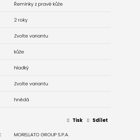
Řemínky z pravé kůže
2 roky
Zvolte variantu
kůže
hladký
Zvolte variantu
hnědá
Tisk
Sdílet
:
MORELLATO GROUP S.P.A.