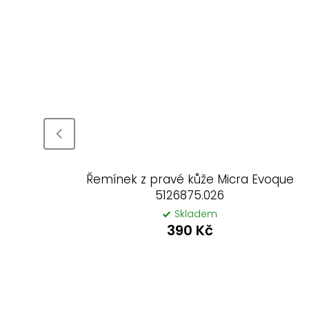
oque
Řemínek z pravé kůže Micra Evoque
5126875.026
Skladem
390 Kč