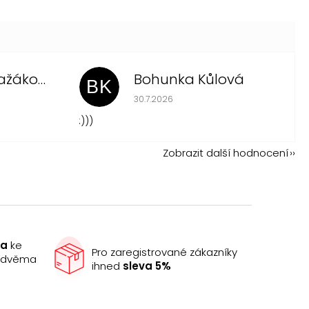
Vitezslava Pražákova
Bohunka Kůlová
BK
 je 5 z 5 hvězdiček.
Hodnocení obchodu je 5 z 5 hvězdi
30.7.2026
:)))
Zobrazit další hodnocení
ma
ke
Pro zaregistrované zákazníky
e dvěma
ihned
sleva 5%