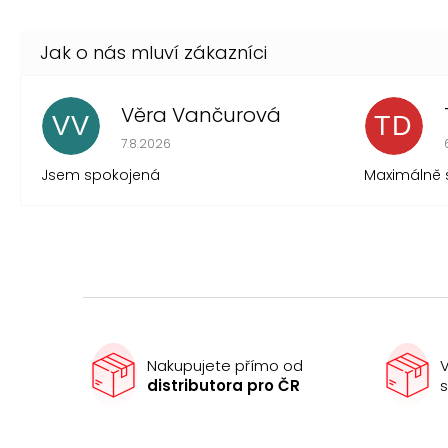
Věra Vančurová
VV
TD
Hodnocení obchodu je 5 z 5 hvězdiček.
7.8.2026
Jsem spokojená
Maximálně 
Nakupujete přímo od
V
distributora pro ČR
s