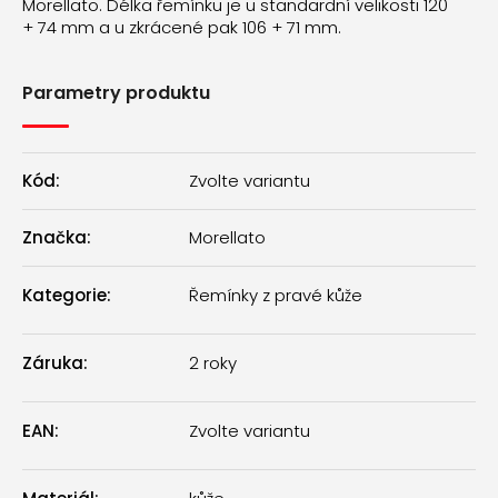
Morellato. Délka řemínku je u standardní velikosti 120
+ 74 mm a u zkrácené pak 106 + 71 mm.
Parametry produktu
Kód:
Zvolte variantu
Značka:
Morellato
Kategorie
:
Řemínky z pravé kůže
Záruka
:
2 roky
EAN
:
Zvolte variantu