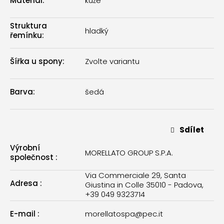
Materiál
:
kůže
Struktura
hladký
řemínku
:
Šířka u spony
:
Zvolte variantu
Barva
:
šedá
Sdílet
Výrobní
MORELLATO GROUP S.P.A.
společnost
:
Via Commerciale 29, Santa
Adresa
:
Giustina in Colle 35010 - Padova,
+39 049 9323714
E-mail
:
morellatospa@pec.it