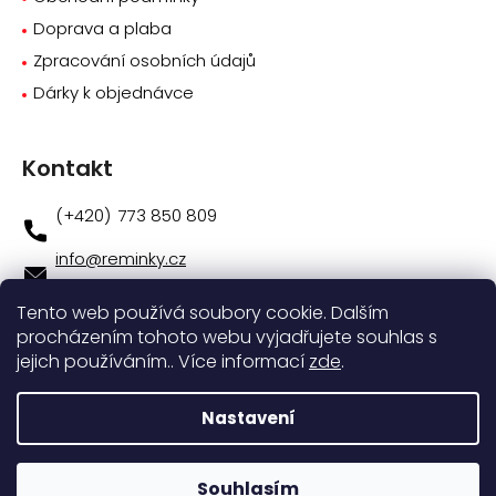
Doprava a plaba
Zpracování osobních údajů
Dárky k objednávce
Kontakt
773 850 809
info
@
reminky.cz
773 850 809
Tento web používá soubory cookie. Dalším
procházením tohoto webu vyjadřujete souhlas s
Novinky na facebooku
jejich používáním.. Více informací
zde
.
Instagram
Nastavení
Vytvořil
Shoptet
|
Nakódoval
eshopGuru
Souhlasím