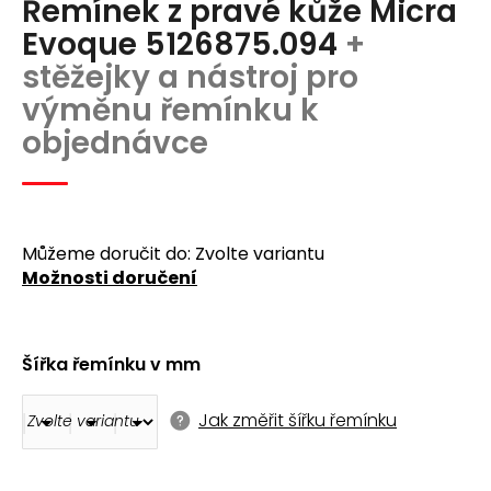
Řemínek z pravé kůže Micra
produktu
a
je
Evoque 5126875.094
+
j
0,0
stěžejky a nástroj pro
z
í
5
výměnu řemínku k
t
hvězdiček.
objednávce
?
Můžeme doručit do:
Zvolte variantu
Možnosti doručení
Hledat
D
Šířka řemínku v mm
o
p
o
Jak změřit šířku řemínku
r
u