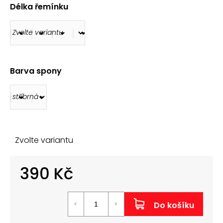
č
Délka řemínku
u
j
e
m
e
Barva spony
ŘEMÍNEK
Z
PRAVÉ
KŮŽE
AK0701.09
160
Kč
Zvolte variantu
390 Kč
Měrná
cena:
Do košíku