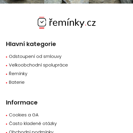
Z
á
p
a
Hlavní kategorie
t
í
Odstoupení od smlouvy
Velkoobchodní spolupráce
Řemínky
Baterie
Informace
Cookies a GA
Často kladené otázky
Obchodní podmínky