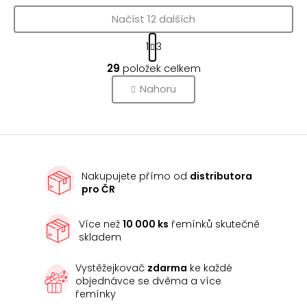
Načíst 12 dalších
S
1
3
t
O
r
29
položek celkem
v
á
l
Nahoru
n
k
á
o
d
v
a
á
c
n
í
í
Nakupujete přímo od
distributora
p
pro ČR
r
v
k
Více než
10 000 ks
řemínků skutečně
skladem
y
v
Vystěžejkovač
zdarma
ke každé
ý
objednávce se dvěma a více
p
řemínky
i