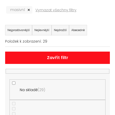
č
u
masivní
Vymazat všechny filtry
j
e
m
Ř
e
a
Nejprodávanější
Nejlevnější
Nejdražší
Abecedně
z
Položek k zobrazení:
29
e
POLSTROVANÝ
ŘEMÍNEK
n
NA
í
HODINKY
Zavřít filtr
AK0669.01
p
180
r
Kč
o
d
u
Na skladě
29
k
t
ů