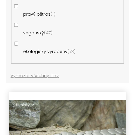
pravý pštros
1
veganský
47
ekologicky vyrobený
73
Vymazat všechny filtry
V
ý
p
i
s
p