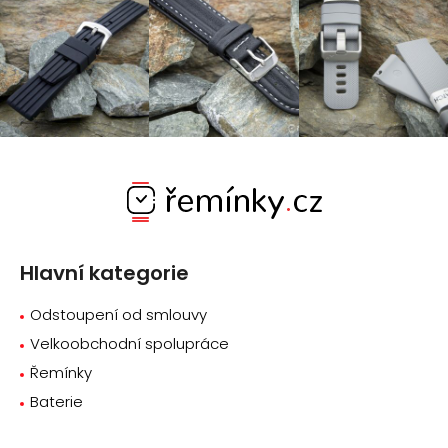
Z
á
p
a
Hlavní kategorie
t
í
Odstoupení od smlouvy
Velkoobchodní spolupráce
Řemínky
Baterie