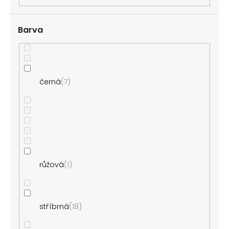
Barva
černá
7
růžová
1
stříbrná
18