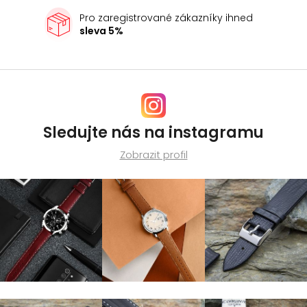
s
Pro zaregistrované zákazníky ihned
u
sleva 5%
Sledujte nás na instagramu
Zobrazit profil