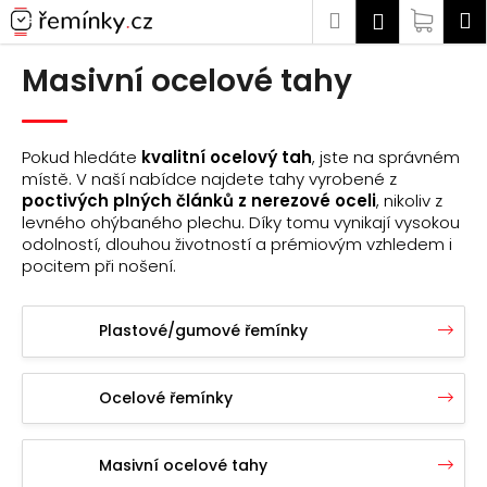
K
Přejít
Hledat
Náku
M
Přihlášen
na
o
Zpět
Zpět
obsah
košík
š
Masivní ocelové tahy
í
C
k
o
Pokud hledáte
kvalitní ocelový tah
, jste na správném
p
místě. V naší nabídce najdete tahy vyrobené z
o
poctivých plných článků z nerezové oceli
, nikoliv z
levného ohýbaného plechu. Díky tomu vynikají vysokou
t
odolností, dlouhou životností a prémiovým vzhledem i
ř
pocitem při nošení.
e
b
Plastové/gumové řemínky
u
j
e
Ocelové řemínky
t
e
Masivní ocelové tahy
n