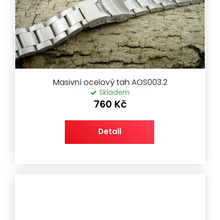
r
o
d
u
k
t
ů
Masivní ocelový tah AOS003.2
Skladem
760 Kč
Detail