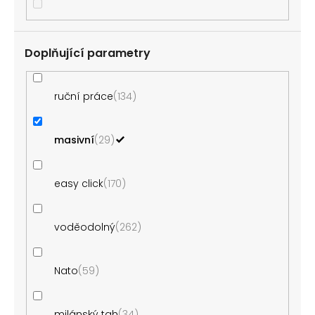
Doplňující parametry
ruční práce
134
masivní
29
easy click
170
voděodolný
262
Nato
59
milánský tah
34