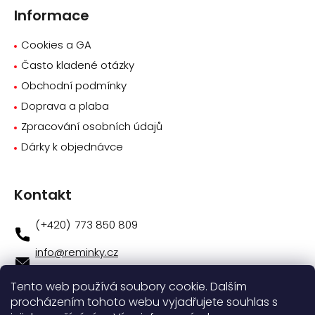
Informace
Cookies a GA
Často kladené otázky
Obchodní podmínky
Doprava a plaba
Zpracování osobních údajů
Dárky k objednávce
Kontakt
773 850 809
info
@
reminky.cz
773 850 809
Tento web používá soubory cookie. Dalším
procházením tohoto webu vyjadřujete souhlas s
Novinky na facebooku