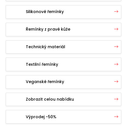
a
Silikonové řemínky
j
í
t
Řemínky z pravé kůže
?
Technický materiál
Textilní řemínky
Hledat
Veganské řemínky
D
o
Zobrazit celou nabídku
p
o
r
Výprodej -50%
u