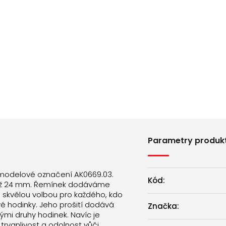
Parametry produk
 modelové označení AK0669.03.
Kód:
12 až 24 mm. Řemínek dodáváme
e skvělou volbou pro každého, kdo
é hodinky. Jeho prošití dodává
Značka:
nými druhy hodinek. Navíc je
 trvanlivost a odolnost vůči