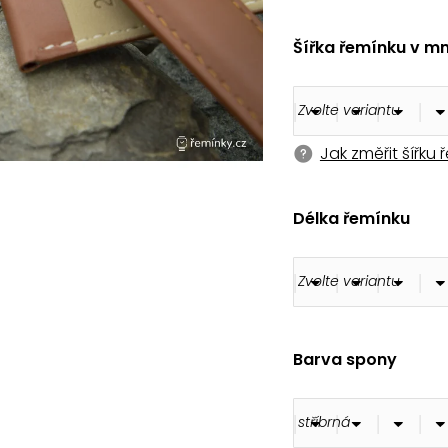
180 Kč
Šířka řemínku v m
Jak změřit šířku
Délka řemínku
Barva spony