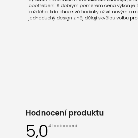
opotřebení. S dobrým poměrem cena výkon je te
každého, kdo chce své hodinky oživit novým a
jednoduchý design z něj dělají skvělou volbu pr
Hodnocení produktu
5,0
Průměrné
4 hodnocení
hodnocení
produktu