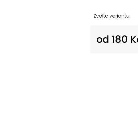
Zvolte variantu
od
180 K
Měrná
cena: