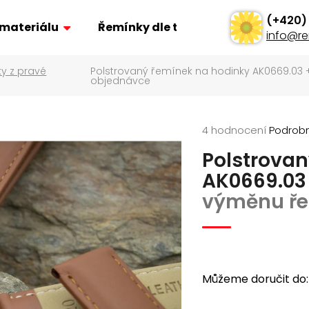
 materiálu
Řemínky dle typu
Ostatní
info
@
re
y z pravé
Polstrovaný řemínek na hodinky AK0669.03
Co potřebujete najít?
objednávce
Hledat
Průměrné
4 hodnocení
Podrobn
hodnocení
Polstrova
produktu
je
Doporučujeme
AK0669.0
5,0
výměnu ře
z
5
hvězdiček.
Můžeme doručit do:
ŘEMÍNEK Z PRAVÉ KŮŽE AK0701.01
POLSTROVANÝ Ř
AK0669.01
160 Kč