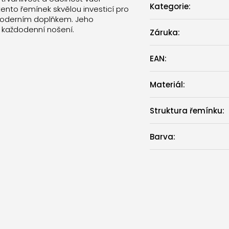
Kategorie
:
nto řemínek skvělou investicí pro
 moderním doplňkem. Jeho
o každodenní nošení.
Záruka
:
EAN
:
Materiál
:
Struktura řemínku
:
Barva
: