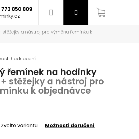
773 850 809
Hledat
Přihlášení
Nákupní
minky.cz
+ stěžejky a nástroj pro výměnu řemínku k
košík
osti hodnocení
ný řemínek na hodinky
3
+ stěžejky a nástroj pro
mínku k objednávce
Zvolte variantu
Možnosti doručení
EMÍNEK NA HODINKY