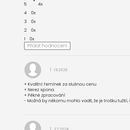
je
5
4x
5,0
z
4
0x
5
hvězdiček.
3
0x
2
0x
1
0x
Přidat hodnocení
V
ý
p
|
1.9.2025
i
Hodnocení produktu je 5 z 5 hvězdiček.
s
h
+ Kvalitní řemínek za slušnou cenu
+ Nerez spona
o
+ Pěkné zpracování
d
- Možná by někomu mohlo vadit, že je trošku tužší
n
o
c
e
n
|
3.2.2024