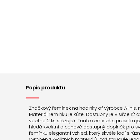
Popis produktu
Značkový řemínek na hodinky of výrobce A-nis,
Materiál řemínku je kůže. Dostupný je v šířce 
včetně 2 ks stěžejek. Tento řemínek s prošitím j
hledá kvalitní a cenově dostupný doplněk pro sv
řemínku elegantní vzhled, který skvěle ladí s růz
vyroben z kvalitních materiálů, což zaručuje jeho