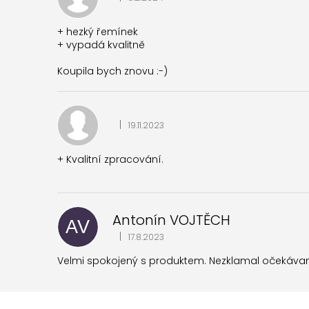
Hodnocení produktu je 5 z 5 hvězdiček.
í
+ hezký řemínek
+ vypadá kvalitně
Koupila bych znovu :-)
|
19.11.2023
Hodnocení produktu je 5 z 5 hvězdiček.
+ Kvalitní zpracování.
Antonín VOJTĚCH
AV
|
17.8.2023
Hodnocení produktu je 5 z 5 hvězdiček.
Velmi spokojený s produktem. Nezklamal očekávan