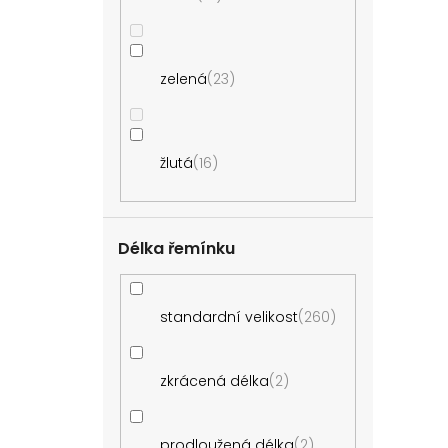
zelená
23
žlutá
16
Délka řemínku
standardní velikost
260
zkrácená délka
2
prodloužená délka
2