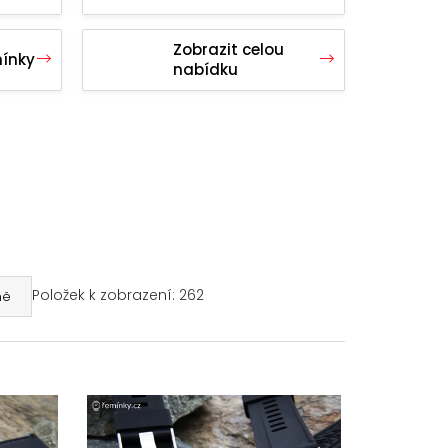
Zobrazit celou
ínky
nabídku
Položek k zobrazení:
262
ně