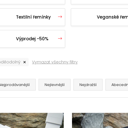
180 Kč
Textilní řemínky
Veganské řem
Výprodej -50%
oděodolný
Vymazat všechny filtry
Nejprodávanější
Nejlevnější
Nejdražší
Abeced