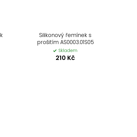
ek
Silikonový řemínek s
prošitím AS0003.01S05
Skladem
210 Kč