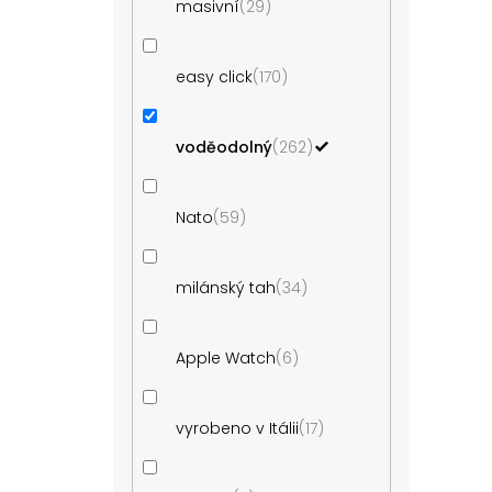
masivní
29
easy click
170
voděodolný
262
Nato
59
milánský tah
34
Apple Watch
6
vyrobeno v Itálii
17