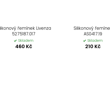
ilikonový řemínek Livenza
Silikonový řemín
5275187.017
AS0417.19
Skladem
Skladem
460 Kč
210 Kč