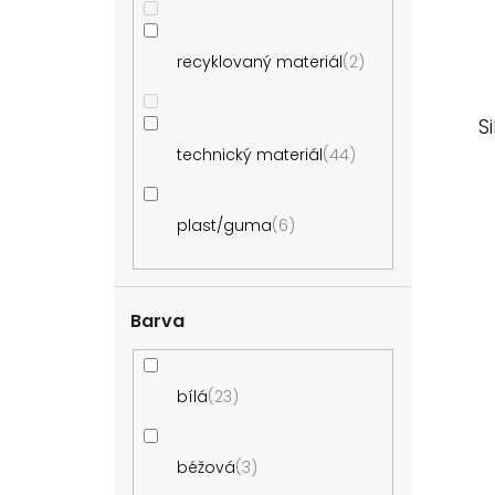
recyklovaný materiál
2
S
technický materiál
44
plast/guma
6
Barva
bílá
23
béžová
3