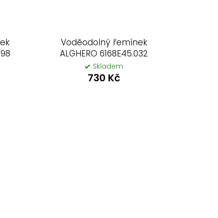
nek
Voděodolný řemínek
098
ALGHERO 6168E45.032
Skladem
730 Kč