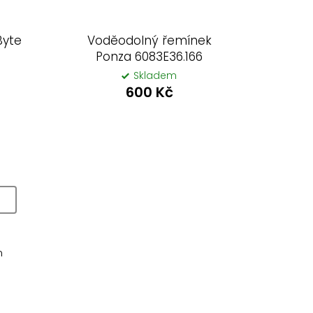
Byte
Voděodolný řemínek
Ponza 6083E36.166
Skladem
600 Kč
m