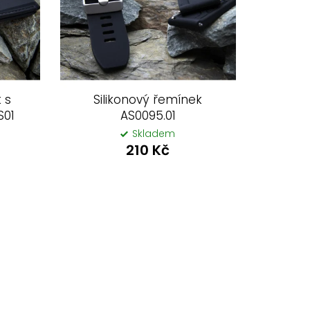
 s
Silikonový řemínek
S01
AS0095.01
Skladem
210 Kč