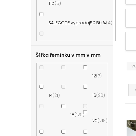
Tip
5
e
l
SALECODE:vyprodej50:50:%
4
Šířka řemínku v mm
v
12
7
Ř
a
14
21
16
20
z
e
V
n
18
120
ý
í
20
218
p
p