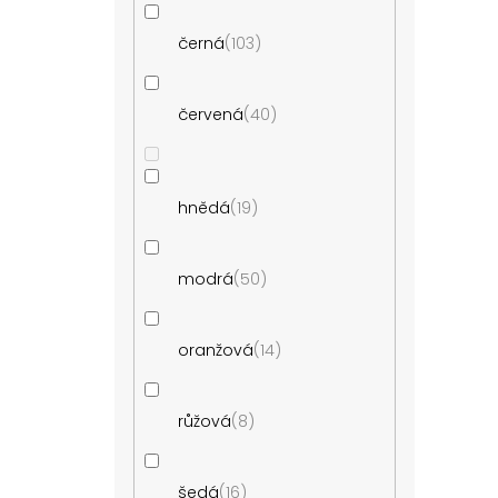
černá
103
červená
40
hnědá
19
modrá
50
oranžová
14
růžová
8
šedá
16