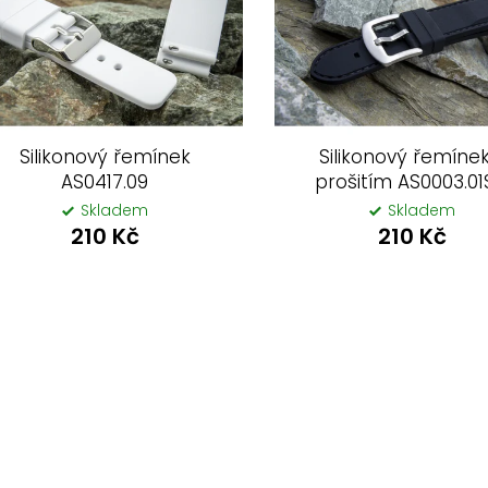
Silikonový řemínek
Silikonový řemínek
AS0417.09
prošitím AS0003.01
Skladem
Skladem
210 Kč
210 Kč