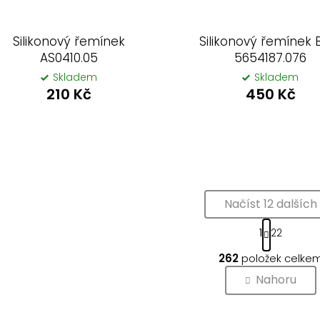
Silikonový řemínek
Silikonový řemínek 
AS0410.05
5654187.076
Skladem
Skladem
210 Kč
450 Kč
Načíst 12 dalších
S
1
22
t
O
r
262
položek celke
v
á
n
l
Nahoru
k
á
o
d
v