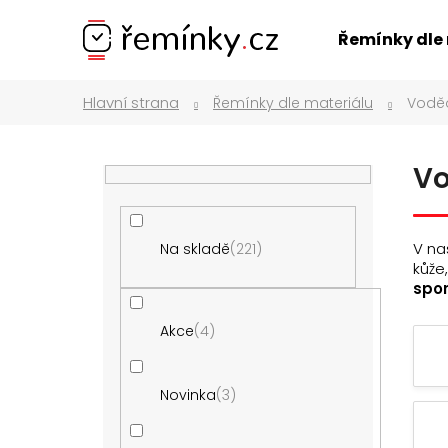
K
Přejít
na
o
Zpět
Zpět
Řemínky dle
obsah
š
do
do
í
obchodu
obchodu
Řemínky dle materiálu
Vodě
k
P
Vo
o
s
t
V na
Na skladě
221
r
kůže
a
spor
n
Akce
4
n
í
p
Novinka
3
a
ŘEMÍNEK Z PRAVÉ KŮŽE AK0701.09
n
160 Kč