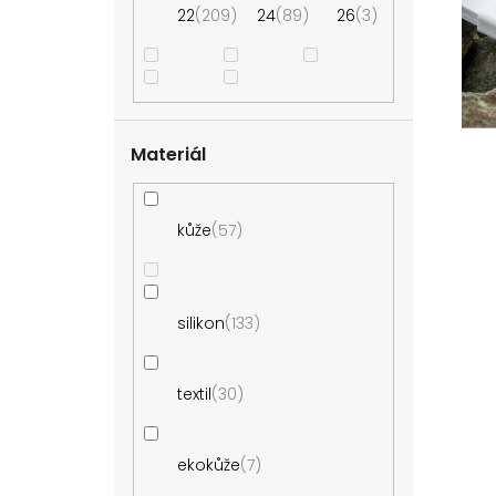
i
r
22
209
24
89
26
3
s
o
p
d
r
u
o
k
d
t
Materiál
u
ů
k
t
kůže
57
ů
silikon
133
textil
30
ekokůže
7