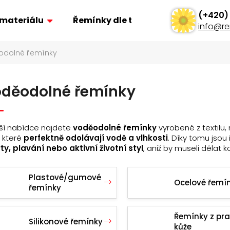
 materiálu
Řemínky dle typu
Ostatní
info
@
re
odolné řemínky
Co potřebujete najít?
děodolné řemínky
Hledat
ší nabídce najdete
voděodolné řemínky
vyrobené z textilu,
Doporučujeme
, které
perfektně odolávají vodě a vlhkosti
. Díky tomu jsou 
ty, plavání nebo aktivní životní styl
, aniž by museli dělat 
Plastové/gumové
Ocelové řemí
řemínky
ŘEMÍNEK Z PRAVÉ KŮŽE AK0701.01
POLSTROVANÝ Ř
Řemínky z pr
AK0669.01
Silikonové řemínky
160 Kč
kůže