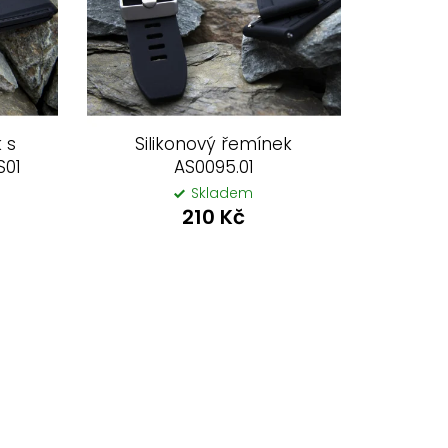
 s
Silikonový řemínek
S01
AS0095.01
Skladem
210 Kč