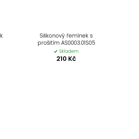
ek
Silikonový řemínek s
prošitím AS0003.01S05
Skladem
210 Kč