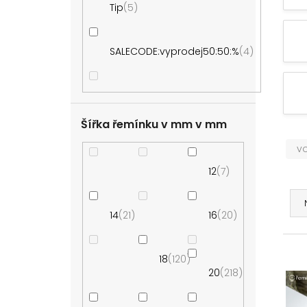
Tip
5
e
l
SALECODE:vyprodej50:50:%
4
Šířka řemínku v mm
v
12
7
Ř
a
14
21
16
20
z
e
V
n
18
120
ý
í
20
218
p
p