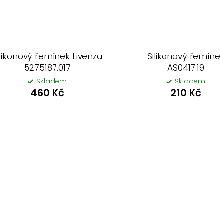
ilikonový řemínek Livenza
Silikonový řemín
5275187.017
AS0417.19
Skladem
Skladem
460 Kč
210 Kč