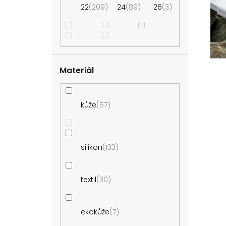
i
r
22
209
24
89
26
3
s
o
p
d
r
u
o
k
d
t
Materiál
u
ů
k
t
kůže
57
ů
silikon
133
textil
30
ekokůže
7