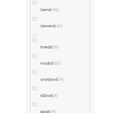
černá
103
červená
40
hnědá
19
modrá
50
oranžová
14
růžová
8
šedá
16