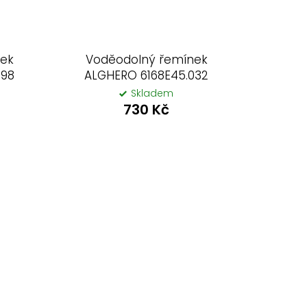
nek
Voděodolný řemínek
098
ALGHERO 6168E45.032
Skladem
730 Kč