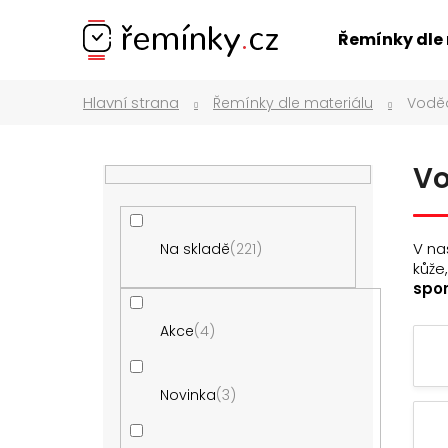
K
Přejít
na
o
Zpět
Zpět
Řemínky dle
obsah
š
do
do
í
obchodu
obchodu
Řemínky dle materiálu
Vodě
k
P
Vo
o
s
t
V na
Na skladě
221
r
kůže
a
spor
n
Akce
4
n
í
p
Novinka
3
a
ŘEMÍNEK Z PRAVÉ KŮŽE AK0701.01
n
160 Kč