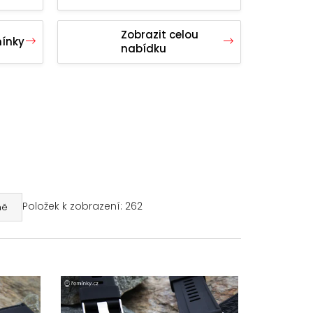
Zobrazit celou
ínky
nabídku
Položek k zobrazení:
262
ně