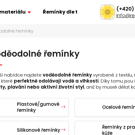
 materiálu
Řemínky dle typu
Ostatní
info
@
re
odolné řemínky
Co potřebujete najít?
děodolné řemínky
Hledat
ší nabídce najdete
voděodolné řemínky
vyrobené z textilu,
Doporučujeme
, které
perfektně odolávají vodě a vlhkosti
. Díky tomu jsou 
ty, plavání nebo aktivní životní styl
, aniž by museli dělat 
Plastové/gumové
Ocelové řemí
řemínky
ŘEMÍNEK Z PRAVÉ KŮŽE AK0701.09
POLSTROVANÝ Ř
Řemínky z pr
AK0669.01
Silikonové řemínky
160 Kč
kůže