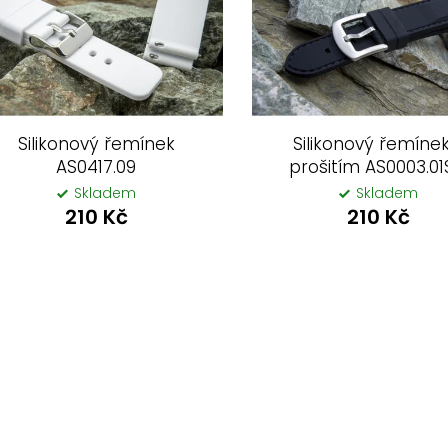
Silikonový řemínek
Silikonový řemínek
AS0417.09
prošitím AS0003.01
Skladem
Skladem
210 Kč
210 Kč