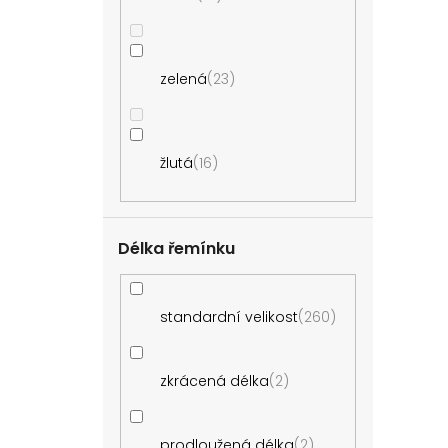
zelená
23
žlutá
16
Délka řemínku
standardní velikost
260
zkrácená délka
2
prodloužená délka
2