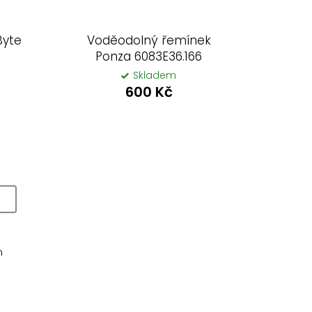
Byte
Voděodolný řemínek
Ponza 6083E36.166
Skladem
600 Kč
m