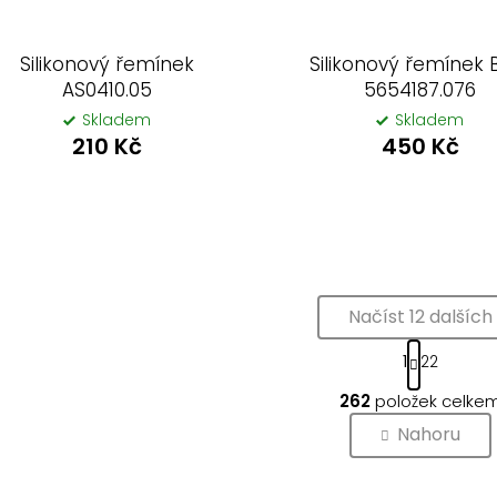
Silikonový řemínek
Silikonový řemínek 
AS0410.05
5654187.076
Skladem
Skladem
210 Kč
450 Kč
Načíst 12 dalších
S
1
22
t
O
r
262
položek celke
v
á
n
l
Nahoru
k
á
o
d
v