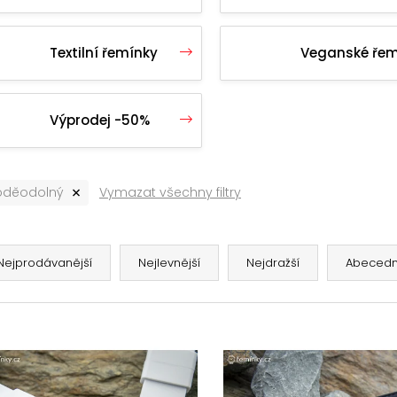
180 Kč
Textilní řemínky
Veganské řem
Výprodej -50%
oděodolný
Vymazat všechny filtry
Nejprodávanější
Nejlevnější
Nejdražší
Abeced