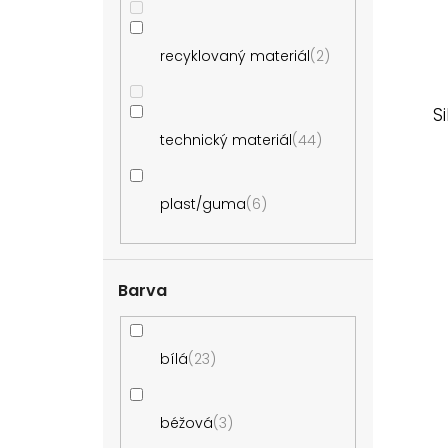
recyklovaný materiál
2
S
technický materiál
44
plast/guma
6
Barva
bílá
23
béžová
3