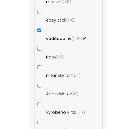
masivní
29
easy click
170
voděodolný
262
Nato
59
milánský tah
34
Apple Watch
6
vyrobeno v Itálii
17