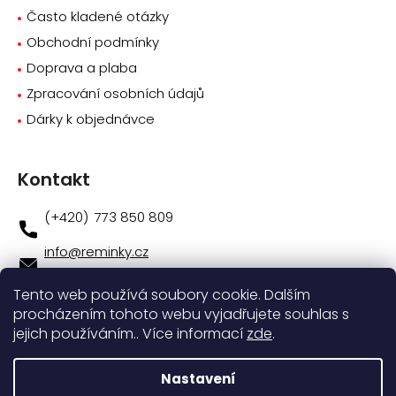
Často kladené otázky
Obchodní podmínky
Doprava a plaba
Zpracování osobních údajů
Dárky k objednávce
Kontakt
773 850 809
info
@
reminky.cz
773 850 809
Tento web používá soubory cookie. Dalším
procházením tohoto webu vyjadřujete souhlas s
Novinky na facebooku
jejich používáním.. Více informací
zde
.
Instagram
Nastavení