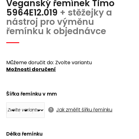
Veganský řemínek Timo
produktu
a
je
5964E12.019
+ stěžejky a
j
0,0
nástroj pro výměnu
z
í
5
řemínku k objednávce
t
hvězdiček.
?
Můžeme doručit do:
Zvolte variantu
Možnosti doručení
Hledat
Šířka řemínku v mm
D
o
Jak změřit šířku řemínku
p
o
r
u
Délka řemínku