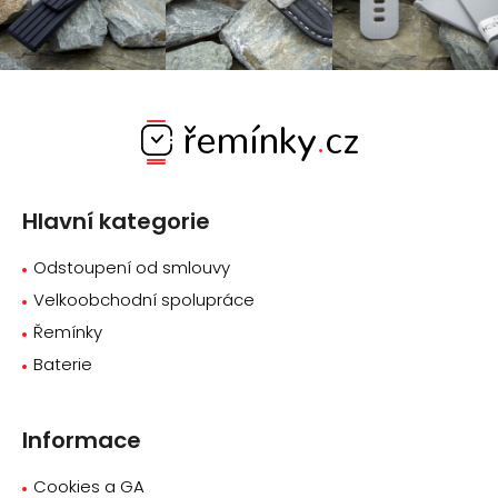
Z
á
p
a
Hlavní kategorie
t
í
Odstoupení od smlouvy
Velkoobchodní spolupráce
Řemínky
Baterie
Informace
Cookies a GA