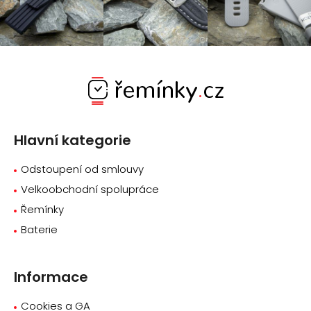
Z
á
p
a
Hlavní kategorie
t
í
Odstoupení od smlouvy
Velkoobchodní spolupráce
Řemínky
Baterie
Informace
Cookies a GA