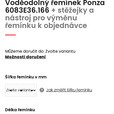
Voděodolný řemínek Ponza
produktu
a
je
6083E36.166
+ stěžejky a
j
0,0
nástroj pro výměnu
z
í
5
řemínku k objednávce
t
hvězdiček.
?
Můžeme doručit do:
Zvolte variantu
Možnosti doručení
Hledat
Šířka řemínku v mm
D
o
Jak změřit šířku řemínku
p
o
r
u
Délka řemínku