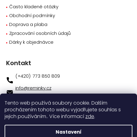
Často kladené otázky
Obchodní podmínky
Doprava a plaba
Zpracování osobních údajů
Dárky k objednávce
Kontakt
773 850 809
info
@
reminky.cz
773 850 809
Tento web používá soubory cookie. Dalším
procházením tohoto webu vyjadřujete souhlas s
Novinky na facebooku
jejich používáním.. Více informací
zde
.
Instagram
Nastavení