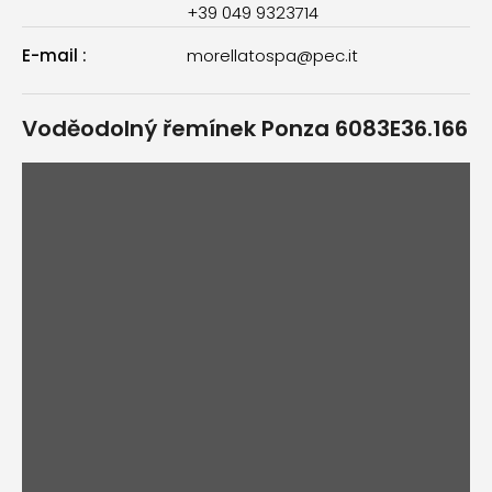
+39 049 9323714
E-mail
:
morellatospa@pec.it
Voděodolný řemínek Ponza 6083E36.166