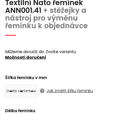
Textilní Nato řemínek
produktu
a
je
ANN001.41
+ stěžejky a
j
0,0
nástroj pro výměnu
z
í
5
řemínku k objednávce
t
hvězdiček.
?
Můžeme doručit do:
Zvolte variantu
Možnosti doručení
Hledat
Šířka řemínku v mm
D
o
Jak změřit šířku řemínku
p
o
r
u
Délka řemínku