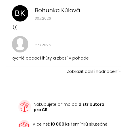
Bohunka Kůlová
BK
Hodnocení obchodu je 5 z 5 hvězdiček.
30.7.2026
:)))
Hodnocení obchodu je 5 z 5 hvězdiček.
27.7.2026
Rychlé dodací lhůty a zboží v pohodě.
Zobrazit další hodnocení
Nakupujete přímo od
distributora
pro ČR
Více než
10 000 ks
řemínků skutečně