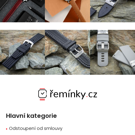
Z
á
p
a
Hlavní kategorie
t
í
Odstoupení od smlouvy