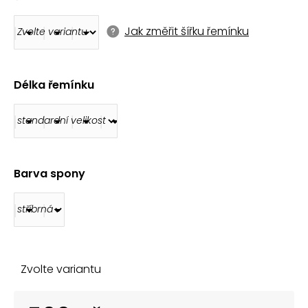
č
u
j
Jak změřit šířku řemínku
e
m
e
Délka řemínku
MILÁNSKÝ
TAH
AOS003
210
Kč
Barva spony
Zvolte variantu