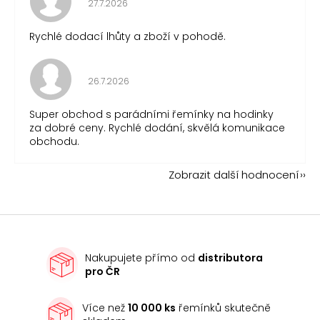
27.7.2026
Rychlé dodací lhůty a zboží v pohodě.
Hodnocení obchodu je 5 z 5 hvězdiček.
26.7.2026
Super obchod s parádními řemínky na hodinky
za dobré ceny. Rychlé dodání, skvělá komunikace
obchodu.
Zobrazit další hodnocení
Nakupujete přímo od
distributora
pro ČR
Více než
10 000 ks
řemínků skutečně