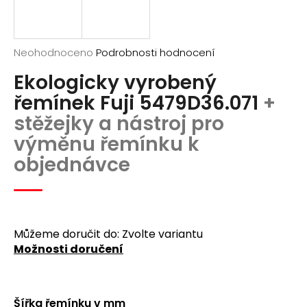
a
j
í
Průměrné
Neohodnoceno
Podrobnosti hodnocení
hodnocení
t
Ekologicky vyrobený
produktu
?
je
řemínek Fuji 5479D36.071
+
0,0
stěžejky a nástroj pro
z
5
výměnu řemínku k
hvězdiček.
objednávce
Hledat
D
o
Můžeme doručit do:
Zvolte variantu
p
Možnosti doručení
o
r
u
Šířka řemínku v mm