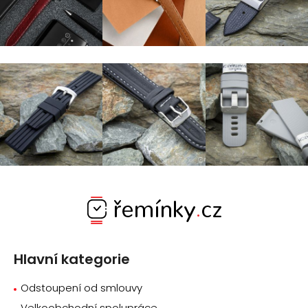
Z
á
p
a
Hlavní kategorie
t
í
Odstoupení od smlouvy
Velkoobchodní spolupráce