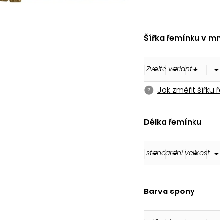
180 Kč
Šířka řemínku v m
Jak změřit šířku
Délka řemínku
Barva spony