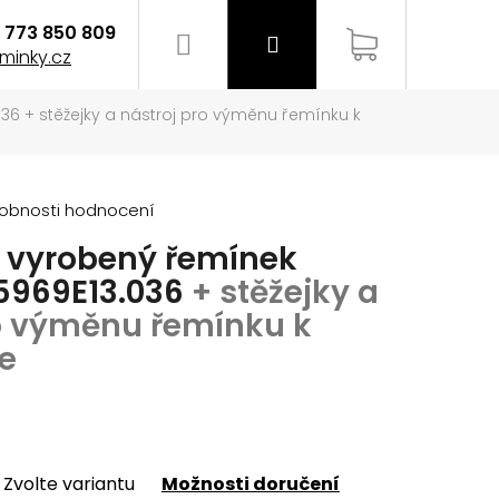
773 850 809
Hledat
Přihlášení
Nákupní
minky.cz
036
+ stěžejky a nástroj pro výměnu řemínku k
košík
obnosti hodnocení
y vyrobený řemínek
 5969E13.036
+ stěžejky a
ro výměnu řemínku k
e
EMÍNEK NA HODINKY
Zvolte variantu
Možnosti doručení