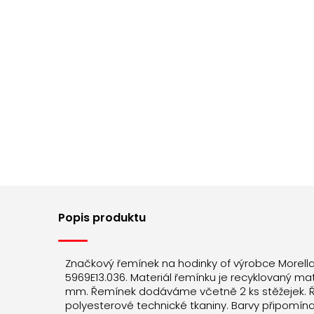
Popis produktu
Značkový řemínek na hodinky of výrobce Morell
5969E13.036. Materiál řemínku je recyklovaný mate
mm. Řemínek dodáváme včetně 2 ks stěžejek. Ř
polyesterové technické tkaniny. Barvy připomínaj