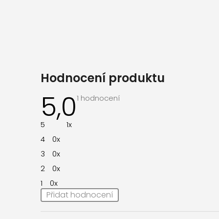
Hodnocení produktu
5,0
Průměrné
1 hodnocení
hodnocení
produktu
je
5
1x
5,0
z
4
0x
5
hvězdiček.
3
0x
2
0x
1
0x
Přidat hodnocení
V
ý