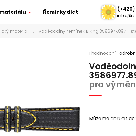
 materiálu
Řemínky dle typu
Ostatní
info
@
re
ický materiál
Voděodolný řemínek Biking 3586977.897
+ s
Co potřebujete najít?
Průměrné
1 hodnocení
Podrobn
Hledat
hodnocení
Voděodoln
produktu
je
3586977.8
Doporučujeme
5,0
pro výměn
z
5
hvězdiček.
Můžeme doručit do:
ŘEMÍNEK Z PRAVÉ KŮŽE AK0701.01
POLSTROVANÝ Ř
AK0669.01
160 Kč