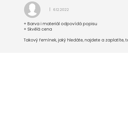
p
|
6.12.2022
i
Hodnocení produktu je 5 z 5 hvězdiček.
s
h
+ Barva i materiál odpovídá popisu
+ Skvělá cena
o
d
Takový řemínek, jaký hledáte, najdete a zaplatíte,
n
o
c
e
n
í