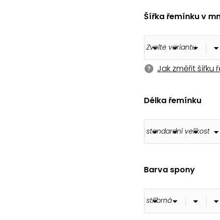
180 Kč
Šířka řemínku v m
Jak změřit šířku
Délka řemínku
Barva spony