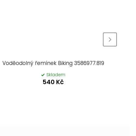
Voděodolný řemínek Biking 3586977.819
Vodě
Skladem
540 Kč