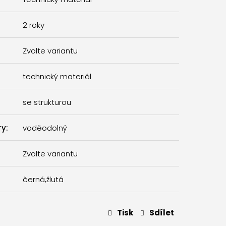
2 roky
Zvolte variantu
technický materiál
se strukturou
ry
:
voděodolný
Zvolte variantu
černá
,
žlutá
Tisk
Sdílet