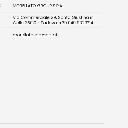
:
MORELLATO GROUP S.P.A.
Via Commerciale 29, Santa Giustina in
Colle 35010 - Padova, +39 049 9323714
morellatospa@pec.it