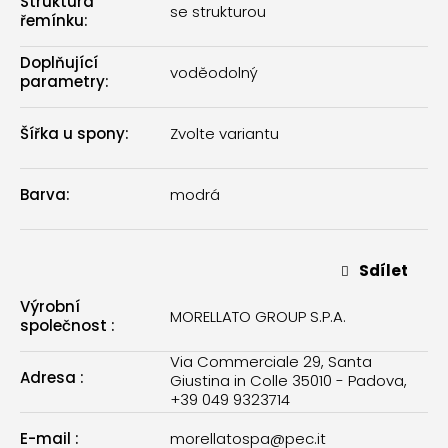
Struktura
se strukturou
řemínku
:
Doplňující
voděodolný
parametry
:
Šířka u spony
:
Zvolte variantu
Barva
:
modrá
Sdílet
Výrobní
MORELLATO GROUP S.P.A.
společnost
:
Via Commerciale 29, Santa
Adresa
:
Giustina in Colle 35010 - Padova,
+39 049 9323714
E-mail
:
morellatospa@pec.it