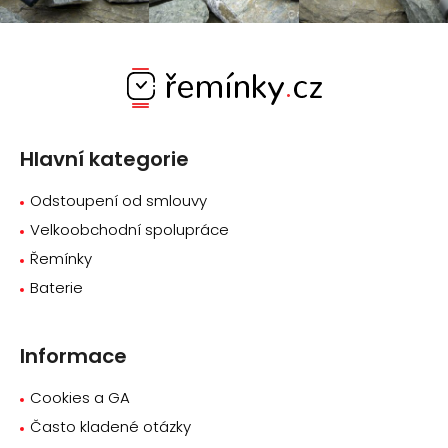
Z
á
p
a
Hlavní kategorie
t
í
Odstoupení od smlouvy
Velkoobchodní spolupráce
Řemínky
Baterie
Informace
Cookies a GA
Často kladené otázky