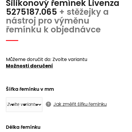
Silikonový řemínek Livenza
produktu
a
je
5275187.065
+ stěžejky a
j
0,0
nástroj pro výměnu
z
í
5
řemínku k objednávce
t
hvězdiček.
?
Můžeme doručit do:
Zvolte variantu
Možnosti doručení
Hledat
Šířka řemínku v mm
D
o
Jak změřit šířku řemínku
p
o
r
u
Délka řemínku