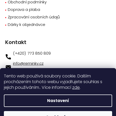
Obchodní podmínky
Doprava a plaba
Zpracování osobních údajů
Dárky k objednávce
Kontakt
773 850 809
info
@
reminky.cz
773 850 809
Tento web používá soubory cookie. Dalším
procházením tohoto webu vyjadřujete souhlas s
Novinky na facebooku
jejich používáním.. Více informací
zde
.
Instagram
Nastavení
Vytvořil
Shoptet
|
Nakódoval
eshopGuru