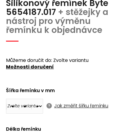
Silikonový řemínek Byte
produktu
a
je
5654187.017
+ stěžejky a
j
0,0
nástroj pro výměnu
z
í
5
řemínku k objednávce
t
hvězdiček.
?
Můžeme doručit do:
Zvolte variantu
Možnosti doručení
Hledat
Šířka řemínku v mm
D
o
Jak změřit šířku řemínku
p
o
r
u
Délka řemínku