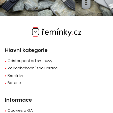
Z
á
p
a
Hlavní kategorie
t
í
Odstoupení od smlouvy
Velkoobchodní spolupráce
Řemínky
Baterie
Informace
Cookies a GA