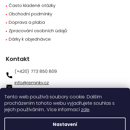
Často kladené otázky
Obchodní podmínky
Doprava a plaba
Zpracování osobních údajů
Dárky k objednávce
Kontakt
773 850 809
info
@
reminky.cz
773 850 809
Tento web používá soubory cookie. Dalším
procházením tohoto webu vyjadřujete souhlas s
Novinky na facebooku
jejich používáním.. Více informací
zde
.
Instagram
Nastavení