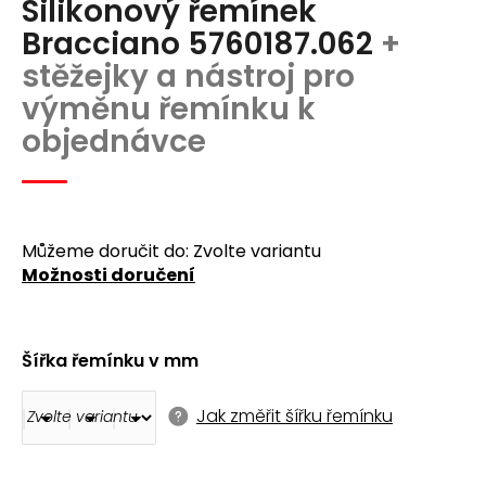
Silikonový řemínek
produktu
a
je
Bracciano 5760187.062
+
j
0,0
stěžejky a nástroj pro
z
í
5
výměnu řemínku k
t
hvězdiček.
objednávce
?
Můžeme doručit do:
Zvolte variantu
Možnosti doručení
Hledat
D
Šířka řemínku v mm
o
p
o
Jak změřit šířku řemínku
r
u