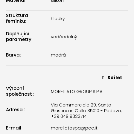
Materiál
:
silikon
Struktura
hladký
řemínku
:
Doplňující
voděodolný
parametry
:
Barva
:
modrá
Sdílet
Výrobní
MORELLATO GROUP S.P.A.
společnost
:
Via Commerciale 29, Santa
Adresa
:
Giustina in Colle 35010 - Padova,
+39 049 9323714
E-mail
:
morellatospa@pec.it