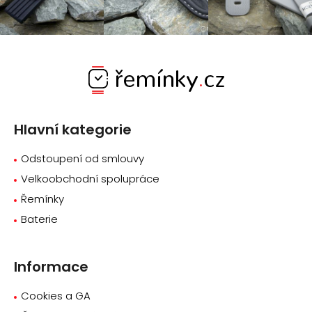
Z
á
p
a
Hlavní kategorie
t
í
Odstoupení od smlouvy
Velkoobchodní spolupráce
Řemínky
Baterie
Informace
Cookies a GA