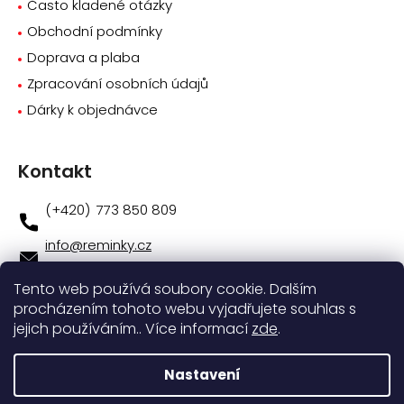
Často kladené otázky
Obchodní podmínky
Doprava a plaba
Zpracování osobních údajů
Dárky k objednávce
Kontakt
773 850 809
info
@
reminky.cz
773 850 809
Tento web používá soubory cookie. Dalším
procházením tohoto webu vyjadřujete souhlas s
Novinky na facebooku
jejich používáním.. Více informací
zde
.
Instagram
Nastavení