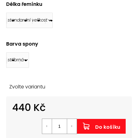
č
Délka řemínku
u
j
e
m
e
Barva spony
ŘEMÍNEK
Z
PRAVÉ
KŮŽE
AK0701.09
160
Kč
Zvolte variantu
440 Kč
Měrná
cena:
Do košíku