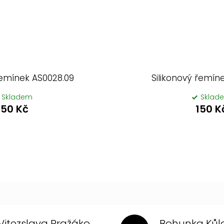
řemínek AS0028.09
Silikonový řemín
Skladem
Sklad
150 Kč
150 K
Vitezslava Pražákova
Bohunka Kůl