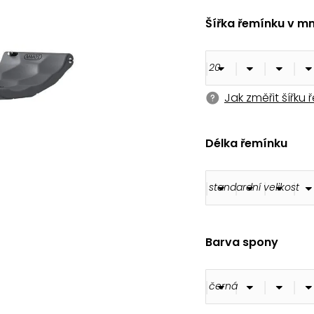
180 Kč
Šířka řemínku v m
Jak změřit šířku
Délka řemínku
Barva spony