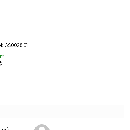
ek AS0028.01
em
č
ová