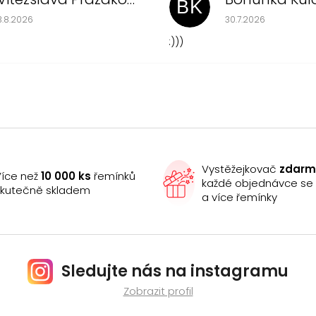
BK
Hodnocení obchodu je 5 z 5 hvězdiček.
Hodnocení obchodu
3.8.2026
30.7.2026
:)))
Vystěžejkovač
zdar
íce než
10 000 ks
řemínků
každé objednávce s
kutečně skladem
a více řemínky
Sledujte nás na instagramu
Zobrazit profil