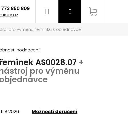
773 850 809
Hledat
Přihlášení
Nákupní
minky.cz
ástroj pro výměnu řemínku k objednávce
košík
obnosti hodnocení
 řemínek AS0028.07
+
 nástroj pro výměnu
 objednávce
11.8.2026
Možnosti doručení
EMÍNEK NA HODINKY