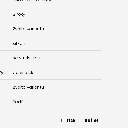
2 roky
Zvolte variantu
silikon
se strukturou
ry
:
easy click
Zvolte variantu
šedá
Tisk
Sdílet