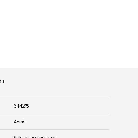
tu
644215
A-nis
Silikonové řemínky