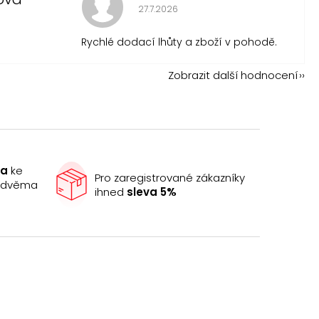
Hodnocení obchodu je 5 z 5 hvězdi
27.7.2026
 je 5 z 5 hvězdiček.
Rychlé dodací lhůty a zboží v pohodě.
Zobrazit další hodnocení
ma
ke
Pro zaregistrované zákazníky
e dvěma
ihned
sleva 5%