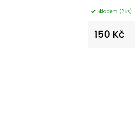
Skladem
(2 ks)
150 Kč
Měrná
cena: