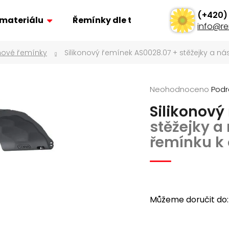
 materiálu
Řemínky dle typu
Ostatní
info
@
re
onové řemínky
Silikonový řemínek AS0028.07
+ stěžejky a n
Co potřebujete najít?
Průměrné
Neohodnoceno
Podr
Hledat
hodnocení
Silikonový
produktu
je
stěžejky a
Doporučujeme
0,0
řemínku k
z
5
hvězdiček.
Můžeme doručit do:
ŘEMÍNEK Z PRAVÉ KŮŽE AK0701.01
POLSTROVANÝ Ř
AK0669.01
160 Kč