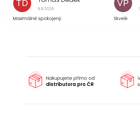
TD
VP
Hodnocení obchodu je 5 z 5 hvězdiček.
6.8.2026
Maximálně spokojený.
Skvelé
Nakupujete přímo od
V
distributora pro ČR
s