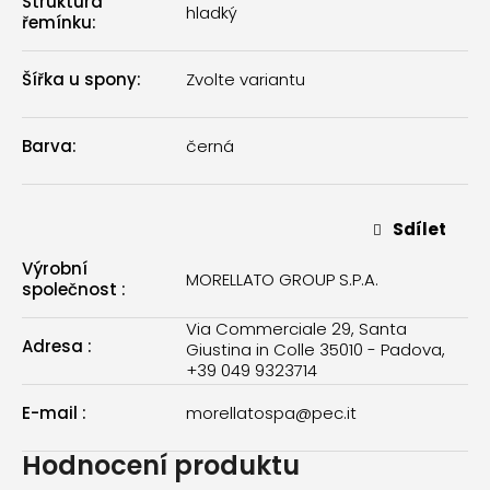
Struktura
hladký
řemínku
:
Šířka u spony
:
Zvolte variantu
Barva
:
černá
Sdílet
Výrobní
MORELLATO GROUP S.P.A.
společnost
:
Via Commerciale 29, Santa
Adresa
:
Giustina in Colle 35010 - Padova,
+39 049 9323714
E-mail
:
morellatospa@pec.it
Hodnocení produktu