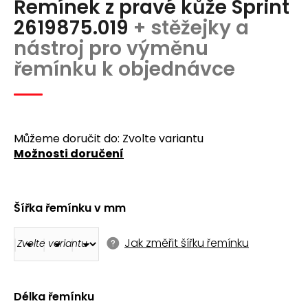
Řemínek z pravé kůže Sprint
produktu
a
je
2619875.019
+ stěžejky a
j
0,0
nástroj pro výměnu
z
í
5
řemínku k objednávce
t
hvězdiček.
?
Můžeme doručit do:
Zvolte variantu
Možnosti doručení
Hledat
Šířka řemínku v mm
D
o
Jak změřit šířku řemínku
p
o
r
u
Délka řemínku