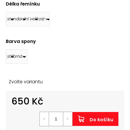
č
Délka řemínku
u
j
e
m
e
Barva spony
ŘEMÍNEK
Z
PRAVÉ
KŮŽE
AK0701.09
160
Kč
Zvolte variantu
650 Kč
Měrná
cena:
Do košíku