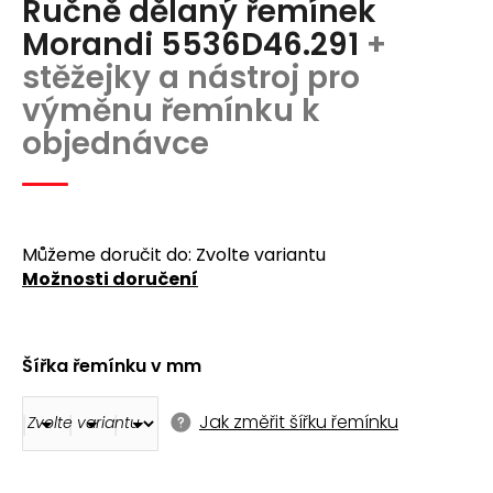
Ručně dělaný řemínek
produktu
a
je
Morandi 5536D46.291
+
j
0,0
stěžejky a nástroj pro
z
í
5
výměnu řemínku k
t
hvězdiček.
objednávce
?
Můžeme doručit do:
Zvolte variantu
Možnosti doručení
Hledat
D
Šířka řemínku v mm
o
p
o
Jak změřit šířku řemínku
r
u