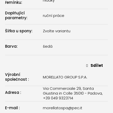
hladký
řemínku
:
Doplňující
ruční práce
parametry
:
Šířka u spony
:
Zvolte variantu
Barva
:
šedá
Sdílet
Výrobní
MORELLATO GROUP S.P.A.
společnost
:
Via Commerciale 29, Santa
Adresa
:
Giustina in Colle 35010 - Padova,
+39 049 9323714
E-mail
:
morellatospa@pec.it