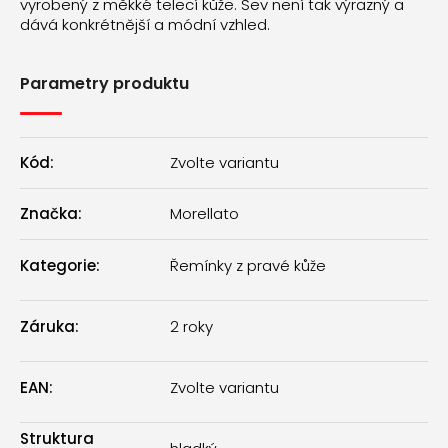
vyrobený z měkké telecí kůže. Šev není tak výrazný a
dává konkrétnější a módní vzhled.
Parametry produktu
Kód:
Zvolte variantu
Značka:
Morellato
Kategorie
:
Řemínky z pravé kůže
Záruka
:
2 roky
EAN
:
Zvolte variantu
Struktura