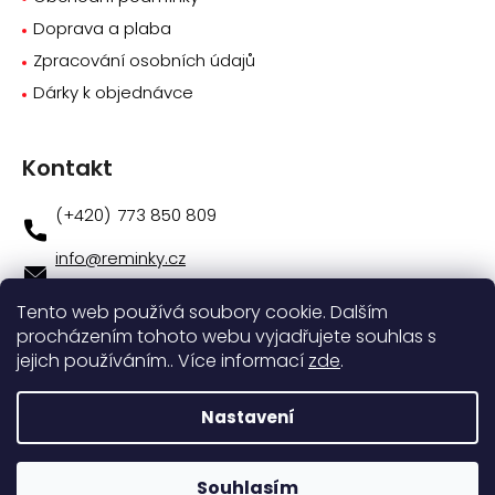
Doprava a plaba
Zpracování osobních údajů
Dárky k objednávce
Kontakt
773 850 809
info
@
reminky.cz
773 850 809
Tento web používá soubory cookie. Dalším
procházením tohoto webu vyjadřujete souhlas s
Novinky na facebooku
jejich používáním.. Více informací
zde
.
Instagram
Nastavení
Vytvořil
Shoptet
|
Nakódoval
eshopGuru
Souhlasím