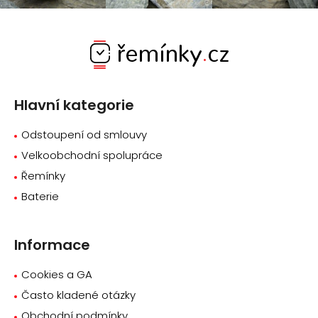
Z
á
p
a
Hlavní kategorie
t
í
Odstoupení od smlouvy
Velkoobchodní spolupráce
Řemínky
Baterie
Informace
Cookies a GA
Často kladené otázky
Obchodní podmínky