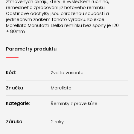
ztmavených okrajů, který je výsledkem ručního,
řemeslného zpracování již hotového řemínku.
Odstínové odchylky jsou přirozenou součástí a
jedinečným znakem tohoto výrobku. Kolekce
Morellato Manufatti. Délka řemínku bez spony je 120
+ 80mm
Parametry produktu
Kód:
Zvolte variantu
Značka:
Morellato
Kategorie
:
Řemínky z pravé kůže
Záruka
:
2 roky