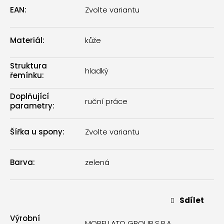
EAN
:
Zvolte variantu
Materiál
:
kůže
Struktura
hladký
řemínku
:
Doplňující
ruční práce
parametry
:
Šířka u spony
:
Zvolte variantu
Barva
:
zelená
Sdílet
Výrobní
MORELLATO GROUP S.P.A.