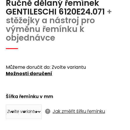
Ručně dělaný řemínek
produktu
a
je
GENTILESCHI 6120E24.071
+
j
0,0
stěžejky a nástroj pro
z
í
5
výměnu řemínku k
t
hvězdiček.
objednávce
?
Můžeme doručit do:
Zvolte variantu
Možnosti doručení
Hledat
D
Šířka řemínku v mm
o
p
o
Jak změřit šířku řemínku
r
u