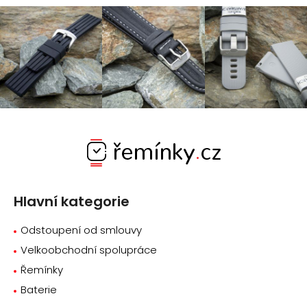
Z
á
p
a
Hlavní kategorie
t
í
Odstoupení od smlouvy
Velkoobchodní spolupráce
Řemínky
Baterie