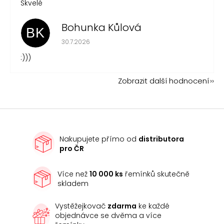
Skvelé
Bohunka Kůlová
BK
Hodnocení obchodu je 5 z 5 hvězdiček.
30.7.2026
:)))
Zobrazit další hodnocení
Nakupujete přímo od
distributora
pro ČR
Více než
10 000 ks
řemínků skutečně
skladem
Vystěžejkovač
zdarma
ke každé
objednávce se dvěma a více