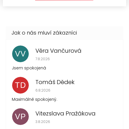
Věra Vančurová
VV
Hodnocení obchodu je 5 z 5 hvězdiček.
7.8.2026
Jsem spokojená
Tomáš Dědek
TD
Hodnocení obchodu je 5 z 5 hvězdiček.
6.8.2026
Maximálně spokojený.
Vitezslava Pražákova
VP
Hodnocení obchodu je 5 z 5 hvězdiček.
3.8.2026