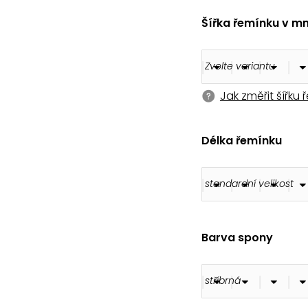
180 Kč
Šířka řemínku v m
Jak změřit šířku
Délka řemínku
Barva spony