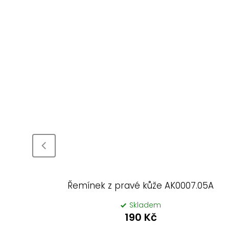
í
11
Řemínek z pravé kůže AK0007.05A
Skladem
190 Kč