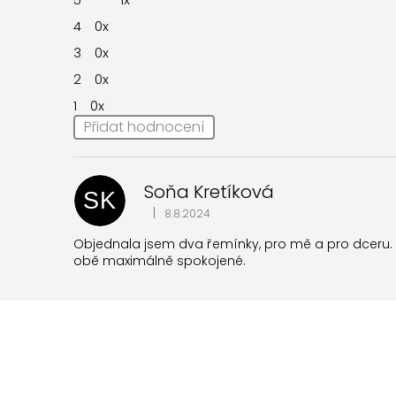
5,0
z
4
0x
5
hvězdiček.
3
0x
2
0x
1
0x
Přidat hodnocení
V
ý
p
Soňa Kretíková
SK
i
|
8.8.2024
Hodnocení produktu je 5 z 5 hvězdiček.
s
h
Objednala jsem dva řemínky, pro mě a pro dceru. K
obě maximálně spokojené.
o
d
n
o
c
e
n