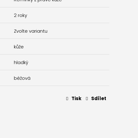
2 roky
Zvolte variantu
kůže
hladký
béžová
Tisk
Sdílet