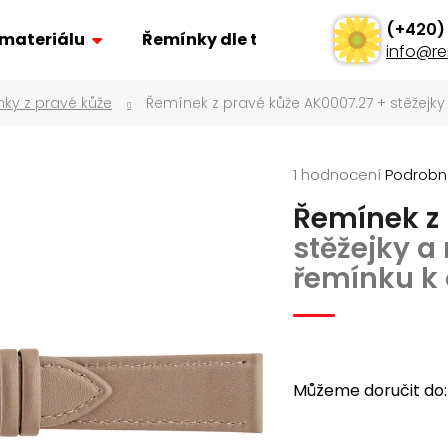
 materiálu
Řemínky dle typu
Ostatní
info
@
re
ky z pravé kůže
Řemínek z pravé kůže AK0007.27
+ stěžejk
Co potřebujete najít?
Průměrné
1 hodnocení
Podrobn
Hledat
hodnocení
Řemínek z
produktu
je
stěžejky a
Doporučujeme
5,0
řemínku k
z
5
hvězdiček.
Můžeme doručit do:
ŘEMÍNEK Z PRAVÉ KŮŽE AK0701.01
POLSTROVANÝ Ř
AK0669.01
160 Kč