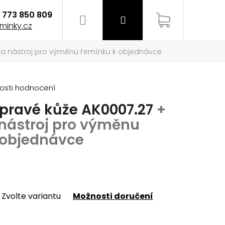
773 850 809
Hledat
Přihlášení
Nákupní
minky.cz
y a nástroj pro výměnu řemínku k objednávce
košík
osti hodnocení
 pravé kůže AK0007.27
+
 nástroj pro výměnu
 objednávce
Zvolte variantu
Možnosti doručení
EMÍNEK NA HODINKY