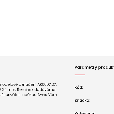
Parametry produk
 modelové označení AK0007.27.
Kód:
12 až 24 mm. Řemínek dodáváme
aší privátní značkou A-nis Vám
Značka:
Kategorie
: