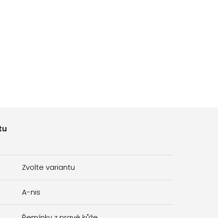
tu
Zvolte variantu
A-nis
Řemínky z pravé kůže