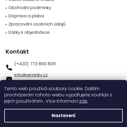
Obchodní podmínky
Doprava a plaba
Zpracování osobních údajů
Dárky k objednávce
Kontakt
773 850 809
info
@
reminky.cz
773 850 809
Tento web používá soubory cookie. Dalším
procházením tohoto webu vyjadřujete souhlas s
Novinky na facebooku
jejich používáním.. Více informací
zde
.
Instagram
Nastavení
Vytvořil
Shoptet
|
Nakódoval
eshopGuru