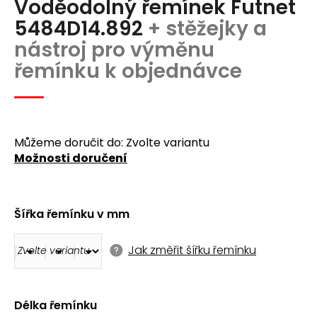
Voděodolný řemínek Futnet
produktu
a
je
5484D14.892
+ stěžejky a
j
0,0
nástroj pro výměnu
z
í
5
řemínku k objednávce
t
hvězdiček.
?
Můžeme doručit do:
Zvolte variantu
Možnosti doručení
Hledat
Šířka řemínku v mm
D
o
Jak změřit šířku řemínku
p
o
r
u
Délka řemínku