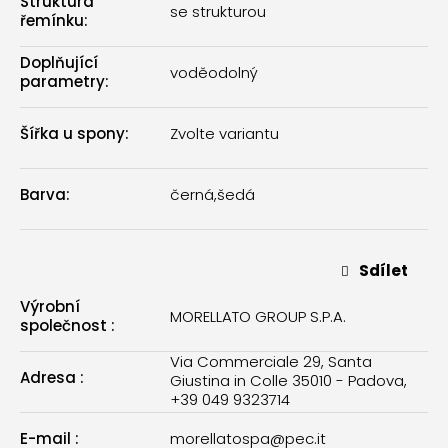
Struktura
se strukturou
řemínku
:
Doplňující
voděodolný
parametry
:
Šířka u spony
:
Zvolte variantu
Barva
:
černá
,
šedá
Sdílet
Výrobní
MORELLATO GROUP S.P.A.
společnost
:
Via Commerciale 29, Santa
Adresa
:
Giustina in Colle 35010 - Padova,
+39 049 9323714
E-mail
:
morellatospa@pec.it