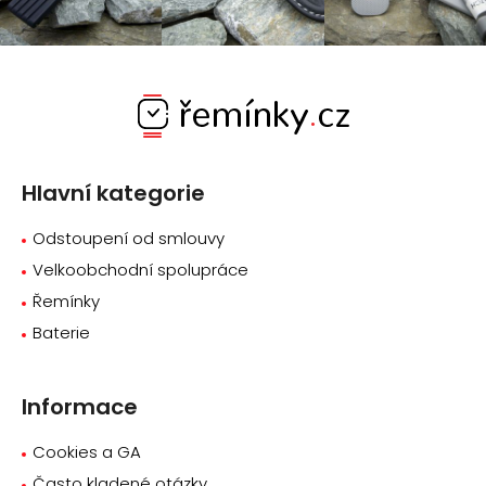
Z
á
p
a
Hlavní kategorie
t
í
Odstoupení od smlouvy
Velkoobchodní spolupráce
Řemínky
Baterie
Informace
Cookies a GA
Často kladené otázky