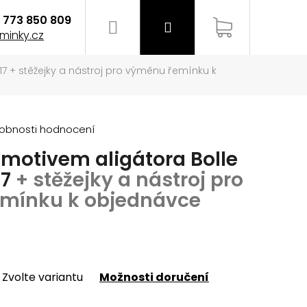
773 850 809
Hledat
Přihlášení
Nákupní
minky.cz
17
+ stěžejky a nástroj pro výměnu řemínku k
košík
obnosti hodnocení
motivem aligátora Bolle
17
+ stěžejky a nástroj pro
mínku k objednávce
Zvolte variantu
Možnosti doručení
EMÍNEK NA HODINKY