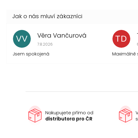
Věra Vančurová
VV
TD
Hodnocení obchodu je 5 z 5 hvězdiček.
7.8.2026
Jsem spokojená
Maximálně 
Nakupujete přímo od
V
distributora pro ČR
s