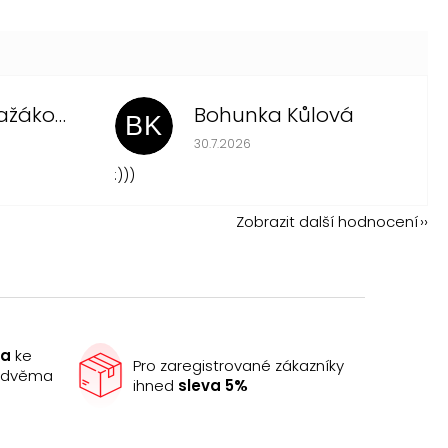
Vitezslava Pražákova
Bohunka Kůlová
BK
 je 5 z 5 hvězdiček.
Hodnocení obchodu je 5 z 5 hvězdi
30.7.2026
:)))
Zobrazit další hodnocení
ma
ke
Pro zaregistrované zákazníky
e dvěma
ihned
sleva 5%