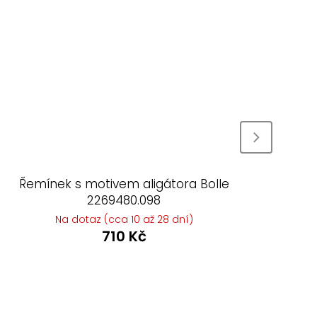
Řemínek s motivem aligátora Bolle
Ře
2269480.098
Na dotaz (cca 10 až 28 dní)
710 Kč