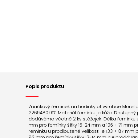
Popis produktu
Značkový řemínek na hodinky of výrobce Morell
2269480.017. Materiál řemínku je kůže. Dostupný 
dodáváme včetně 2 ks stěžejek. Délka řemínku u 
mm pro řemínky šířky 16-24 mm a 106 + 71 mm pr
řemínku u prodloužené velikosti je 133 + 87 mm p
83 mm pro řemínky šířky 12-14 mm. Nejprodávaně