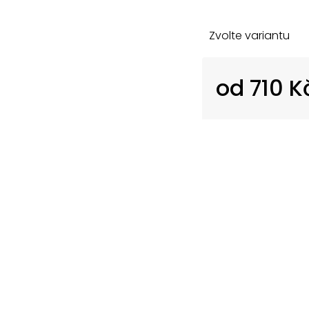
Zvolte variantu
od
710 K
Měrná
cena: