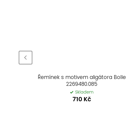
lle
Řemínek s motivem aligátora Bolle
2269480.085
Skladem
710 Kč