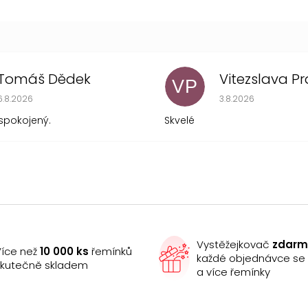
Tomáš Dědek
VP
Hodnocení obchodu je 5 z 5 hvězdiček.
Hodnocení obchodu
6.8.2026
3.8.2026
spokojený.
Skvelé
Vystěžejkovač
zdar
íce než
10 000 ks
řemínků
každé objednávce s
kutečně skladem
a více řemínky