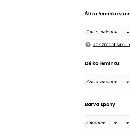
180 Kč
Šířka řemínku v m
Jak změřit šířku
Délka řemínku
Barva spony