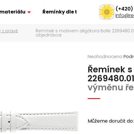
 materiálu
Řemínky dle typu
Ostatní
info
@
re
 z pravé
Řemínek s motivem aligátora Bolle 2269480.0
Co potřebujete najít?
objednávce
Hledat
Průměrné
Neohodnoceno
Podr
hodnocení
Řemínek s 
produktu
je
Doporučujeme
2269480.0
0,0
výměnu ře
z
5
hvězdiček.
Můžeme doručit do:
ŘEMÍNEK Z PRAVÉ KŮŽE AK0701.01
POLSTROVANÝ Ř
AK0669.01
160 Kč