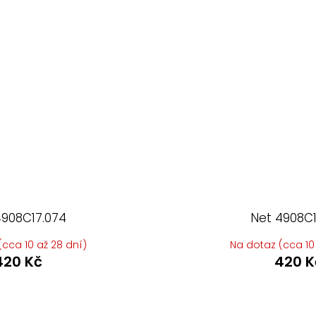
4908C17.074
Net 4908C1
cca 10 až 28 dní)
Na dotaz (cca 10
420 Kč
420 K