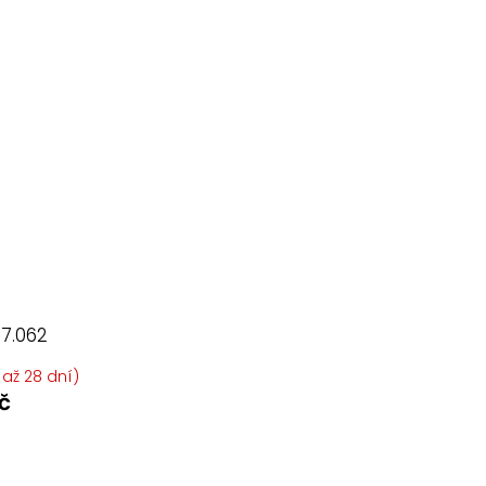
7.062
 až 28 dní)
č