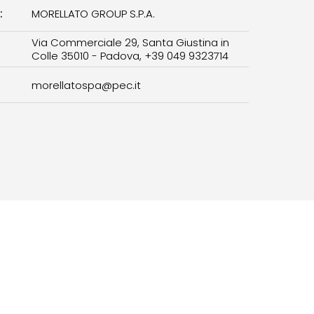
:
MORELLATO GROUP S.P.A.
Via Commerciale 29, Santa Giustina in
Colle 35010 - Padova, +39 049 9323714
morellatospa@pec.it