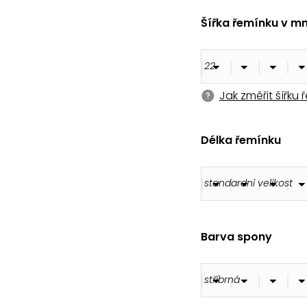
180 Kč
Šířka řemínku v m
Jak změřit šířku
Délka řemínku
Barva spony