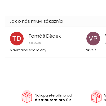
Tomáš Dědek
TD
VP
Hodnocení obchodu je 5 z 5 hvězdiček.
6.8.2026
Maximálně spokojený.
Skvelé
Nakupujete přímo od
V
distributora pro ČR
s