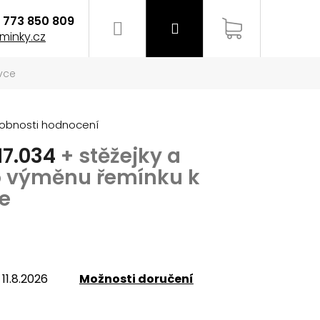
773 850 809
Hledat
Přihlášení
Nákupní
minky.cz
vce
košík
obnosti hodnocení
17.034
+ stěžejky a
ro výměnu řemínku k
e
11.8.2026
Možnosti doručení
EMÍNEK NA HODINKY