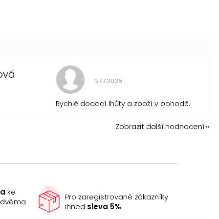
ová
Hodnocení obchodu je 5 z 5 hvězdi
27.7.2026
 je 5 z 5 hvězdiček.
Rychlé dodací lhůty a zboží v pohodě.
Zobrazit další hodnocení
ma
ke
Pro zaregistrované zákazníky
e dvěma
ihned
sleva 5%