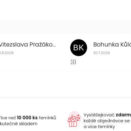
Vitezslava Pražákova
Bohunka Kůl
BK
Hodnocení obchodu je 5 z 5 hvězdiček.
Hodnocení obchodu
3.8.2026
30.7.2026
:)))
Vystěžejkovač
zdar
íce než
10 000 ks
řemínků
každé objednávce s
kutečně skladem
a více řemínky