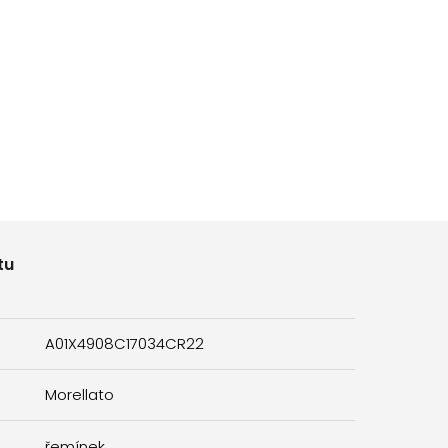
tu
A01X4908C17034CR22
Morellato
řemínek