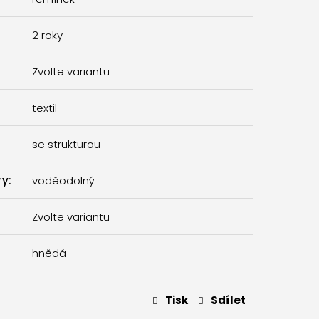
2 roky
Zvolte variantu
textil
se strukturou
ry
:
voděodolný
Zvolte variantu
hnědá
Tisk
Sdílet