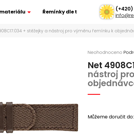
 materiálu
Řemínky dle typu
Ostatní
info
@
re
908C17.034
+ stěžejky a nástroj pro výměnu řemínku k objedná
Co potřebujete najít?
Průměrné
Neohodnoceno
Podr
Hledat
hodnocení
Net 4908C
produktu
je
nástroj p
Doporučujeme
0,0
objednávc
z
5
hvězdiček.
Můžeme doručit do:
ŘEMÍNEK Z PRAVÉ KŮŽE AK0701.01
POLSTROVANÝ Ř
AK0669.01
160 Kč