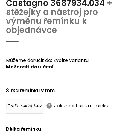
Castagno 3687934.034
+
produktu
a
je
stěžejky a nástroj pro
j
0,0
výměnu řemínku k
z
í
5
objednávce
t
hvězdiček.
?
Můžeme doručit do:
Zvolte variantu
Možnosti doručení
Hledat
Šířka řemínku v mm
D
o
Jak změřit šířku řemínku
p
o
r
u
Délka řemínku