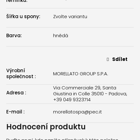
řemínku
:
Šířka u spony
:
Zvolte variantu
Barva
:
hnědá
Sdílet
Výrobní
MORELLATO GROUP S.P.A.
společnost
:
Via Commerciale 29, Santa
Adresa
:
Giustina in Colle 35010 - Padova,
+39 049 9323714
E-mail
:
morellatospa@pec.it
Hodnocení produktu