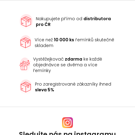
Nakupujete přímo od
distributora
pro ČR
Více než
10 000 ks
řemínků skutečně
skladem
Vystěžejkovač
zdarma
ke každé
objednávce se dvěma a více
řemínky
Pro zaregistrované zákazníky ihned
sleva 5%
Sledujte nás na instagramu