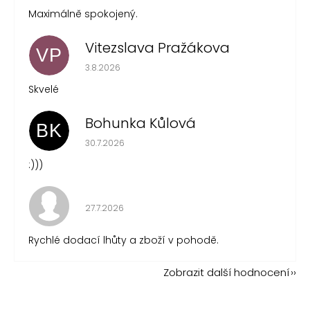
Maximálně spokojený.
Vitezslava Pražákova
VP
Hodnocení obchodu je 5 z 5 hvězdiček.
3.8.2026
Skvelé
Bohunka Kůlová
BK
Hodnocení obchodu je 5 z 5 hvězdiček.
30.7.2026
:)))
Hodnocení obchodu je 5 z 5 hvězdiček.
27.7.2026
Rychlé dodací lhůty a zboží v pohodě.
Zobrazit další hodnocení