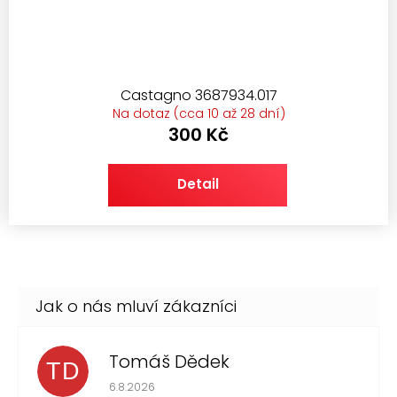
Castagno 3687934.017
Na dotaz (cca 10 až 28 dní)
300 Kč
Detail
Tomáš Dědek
TD
Hodnocení obchodu je 5 z 5 hvězdiček.
6.8.2026