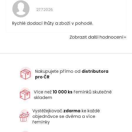
Hodnocení obchodu je 5 z 5 hvězdiček.
27.7.2026
Rychlé dodací lhůty a zboží v pohodě.
Zobrazit další hodnocení
Nakupujete přímo od
distributora
pro ČR
Více než
10 000 ks
řemínků skutečně
skladem
Vystěžejkovač
zdarma
ke každé
objednávce se dvěma a více
řemínky