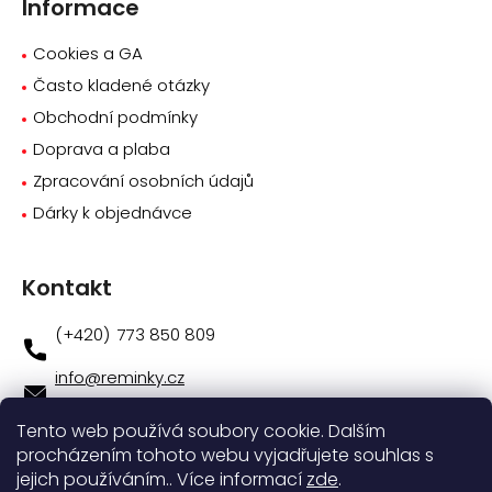
Informace
Cookies a GA
Často kladené otázky
Obchodní podmínky
Doprava a plaba
Zpracování osobních údajů
Dárky k objednávce
Kontakt
773 850 809
info
@
reminky.cz
773 850 809
Tento web používá soubory cookie. Dalším
procházením tohoto webu vyjadřujete souhlas s
Novinky na facebooku
jejich používáním.. Více informací
zde
.