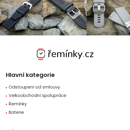
Z
á
p
a
Hlavní kategorie
t
í
Odstoupení od smlouvy
Velkoobchodní spolupráce
Řemínky
Baterie