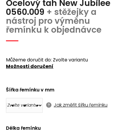
Ocelový tah New Jubilee
produktu
a
je
0560.009
+ stěžejky a
j
0,0
nástroj pro výměnu
z
í
5
řemínku k objednávce
t
hvězdiček.
?
Můžeme doručit do:
Zvolte variantu
Možnosti doručení
Hledat
Šířka řemínku v mm
D
o
Jak změřit šířku řemínku
p
o
r
u
Délka řemínku