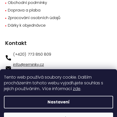
Obchodní podmínky
Doprava a plaba
Zpracování osobních údajů
Dárky k objednávce
Kontakt
773 850 809
info
@
reminky.cz
773 850 809
Tento web používá soubory cookie. Dalším
procházením tohoto webu vyjadřujete souhlas s
Novinky na facebooku
jejich používáním.. Více informací
zde
.
Instagram
Nastavení
Vytvořil
Shoptet
|
Nakódoval
eshopGuru