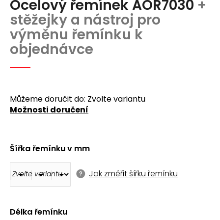
Ocelový řemínek AOR7030
+
produktu
a
je
stěžejky a nástroj pro
j
0,0
výměnu řemínku k
z
í
5
objednávce
t
hvězdiček.
?
Můžeme doručit do:
Zvolte variantu
Možnosti doručení
Hledat
Šířka řemínku v mm
D
o
Jak změřit šířku řemínku
p
o
r
u
Délka řemínku