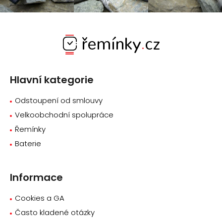
Z
á
p
a
Hlavní kategorie
t
í
Odstoupení od smlouvy
Velkoobchodní spolupráce
Řemínky
Baterie
Informace
Cookies a GA
Často kladené otázky