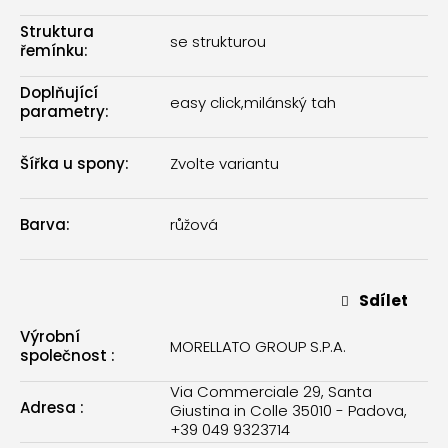
Struktura
se strukturou
řemínku
:
Doplňující
easy click
,
milánský tah
parametry
:
Šířka u spony
:
Zvolte variantu
Barva
:
růžová
Sdílet
Výrobní
MORELLATO GROUP S.P.A.
společnost
:
Via Commerciale 29, Santa
Adresa
:
Giustina in Colle 35010 - Padova,
+39 049 9323714