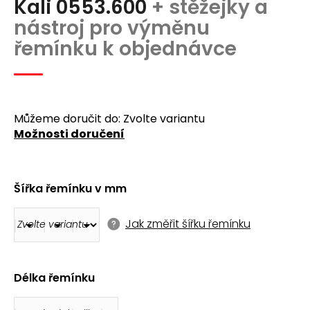
Kali 0553.600
+ stěžejky a
produktu
a
je
nástroj pro výměnu
j
5,0
řemínku k objednávce
z
í
5
t
hvězdiček.
?
Můžeme doručit do:
Zvolte variantu
Možnosti doručení
Hledat
Šířka řemínku v mm
D
Jak změřit šířku řemínku
o
p
o
Délka řemínku
r
u