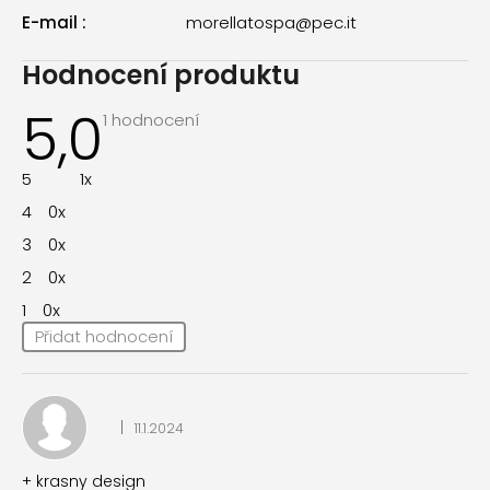
E-mail
:
morellatospa@pec.it
Hodnocení produktu
5,0
Průměrné
1 hodnocení
hodnocení
produktu
je
5
1x
5,0
z
4
0x
5
hvězdiček.
3
0x
2
0x
1
0x
Přidat hodnocení
V
ý
p
|
11.1.2024
i
Hodnocení produktu je 5 z 5 hvězdiček.
s
h
+ krasny design