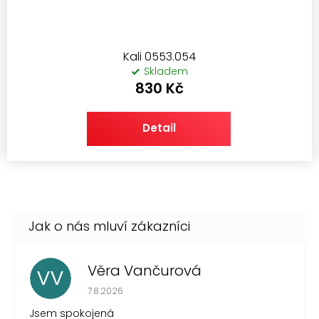
Kali 0553.054
Skladem
830 Kč
Detail
Věra Vančurová
VV
Hodnocení obchodu je 5 z 5 hvězdiček.
7.8.2026
Jsem spokojená