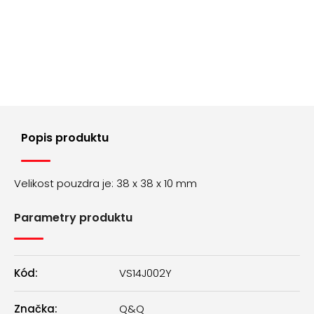
č
u
j
e
m
e
ŘEMÍNEK
Z
Popis produktu
PRAVÉ
KŮŽE
AK0701.09
Velikost pouzdra je: 38 x 38 x 10 mm
160
Kč
Parametry produktu
Kód:
VS14J002Y
Značka:
Q&Q