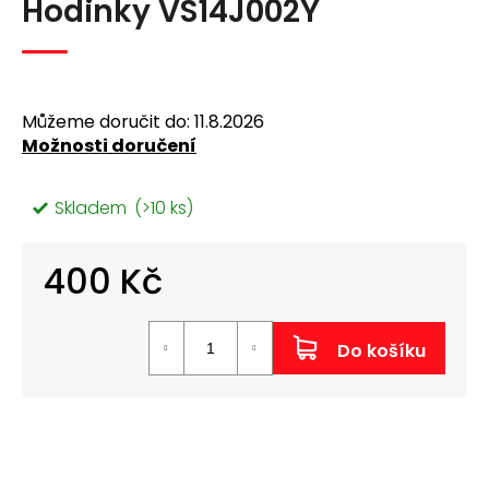
Hodinky VS14J002Y
produktu
a
je
j
0,0
z
í
5
t
hvězdiček.
Můžeme doručit do:
11.8.2026
?
Možnosti doručení
Skladem
(>10 ks)
400 Kč
Hledat
Měrná
cena:
D
Do košíku
o
p
o
r
u