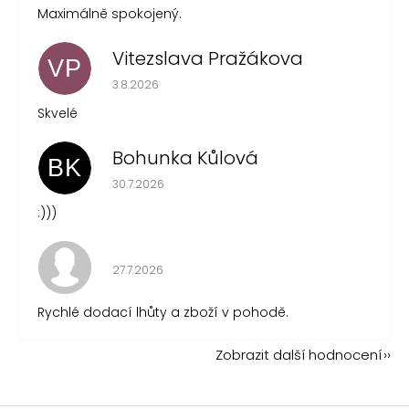
Maximálně spokojený.
Vitezslava Pražákova
VP
Hodnocení obchodu je 5 z 5 hvězdiček.
3.8.2026
Skvelé
Bohunka Kůlová
BK
Hodnocení obchodu je 5 z 5 hvězdiček.
30.7.2026
:)))
Hodnocení obchodu je 5 z 5 hvězdiček.
27.7.2026
Rychlé dodací lhůty a zboží v pohodě.
Zobrazit další hodnocení