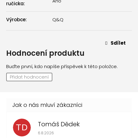
Ano
ručicka
:
Výrobce
:
Q&Q
Sdílet
Hodnocení produktu
Buďte první, kdo napíše příspěvek k této položce.
Přidat hodnocení
Tomáš Dědek
TD
Hodnocení obchodu je 5 z 5 hvězdiček.
6.8.2026