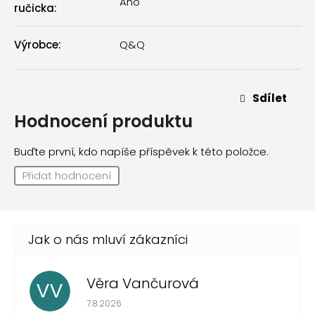
Ano
ručicka
:
Výrobce
:
Q&Q
Sdílet
Hodnocení produktu
Buďte první, kdo napíše příspěvek k této položce.
Přidat hodnocení
Věra Vančurová
VV
Hodnocení obchodu je 5 z 5 hvězdiček.
7.8.2026