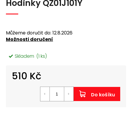
Hodinky QZ01J101Y
produktu
a
je
j
0,0
z
í
5
t
hvězdiček.
Můžeme doručit do:
12.8.2026
?
Možnosti doručení
Skladem
(1 ks)
510 Kč
Hledat
Měrná
cena:
D
Do košíku
o
p
o
r
u