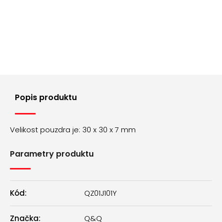
č
u
j
e
m
e
ŘEMÍNEK
Z
Popis produktu
PRAVÉ
KŮŽE
AK0701.09
Velikost pouzdra je: 30 x 30 x 7 mm
160
Kč
Parametry produktu
Kód:
QZ01J101Y
Značka:
Q&Q