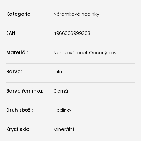
Kategorie
:
Náramkové hodinky
EAN
:
4966006999303
Materiál
:
Nerezová ocel, Obecný kov
Barva
:
bílá
Barva řemínku
:
Černá
Druh zboží
:
Hodinky
Krycí sklo
:
Minerální