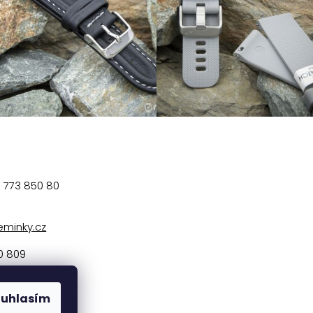
t
773 850 80
eminky.cz
0 809
y na facebo
ouhlasím