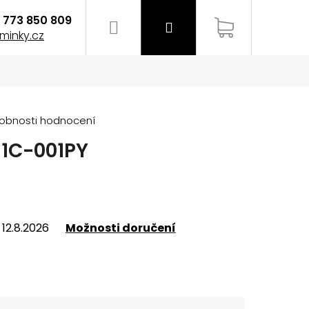
773 850 809
Hledat
Přihlášení
Nákupní
minky.cz
košík
obnosti hodnocení
11C-001PY
12.8.2026
Možnosti doručení
EMÍNEK NA HODINKY