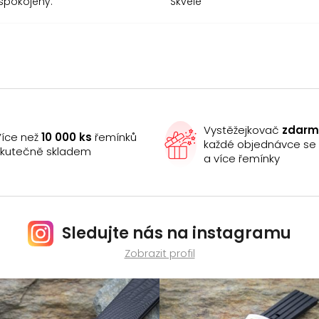
spokojený.
Skvelé
Vystěžejkovač
zdar
íce než
10 000 ks
řemínků
každé objednávce s
kutečně skladem
a více řemínky
Sledujte nás na instagramu
Zobrazit profil