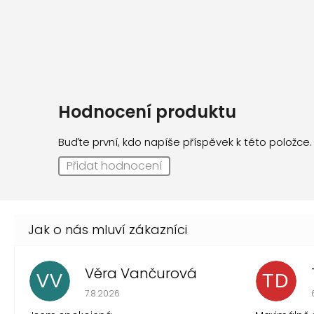
Hodnocení produktu
Buďte první, kdo napíše příspěvek k této položce.
Přidat hodnocení
Věra Vančurová
VV
TD
Hodnocení obchodu je 5 z 5 hvězdiček.
7.8.2026