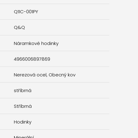
Q11C-001PY
Q&Q
Náramkové hodinky
4966006897869
Nerezová ocel, Obecný kov
stříbrná
Stříbrná
Hodinky
Minerální