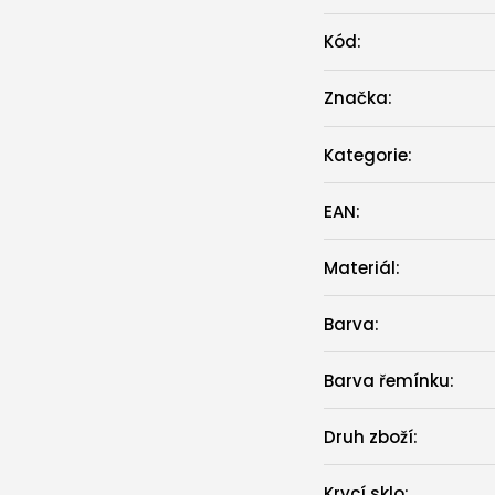
Kód:
Značka:
Kategorie
:
EAN
:
Materiál
:
Barva
:
Barva řemínku
:
Druh zboží
:
Krycí sklo
: