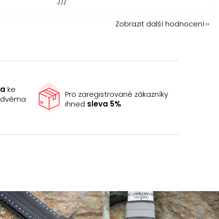
:)))
Zobrazit další hodnocení
ma
ke
Pro zaregistrované zákazníky
e dvěma
ihned
sleva 5%