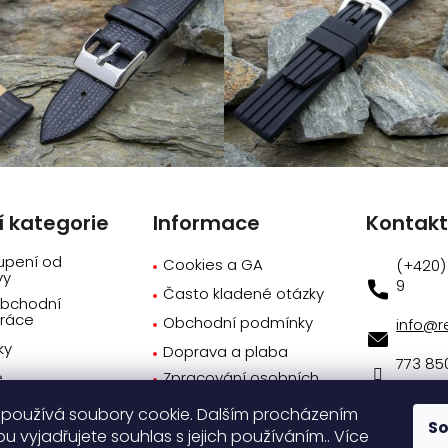
í kategorie
Informace
Kontak
upení od
Cookies a GA
vy
9
Často kladené otázky
obchodní
ráce
Obchodní podmínky
info
@
r
ky
Doprava a plaba
773 85
e
Zpracování osobních
údajů
Novink
používá soubory cookie. Dalším procházením
Dárky k objednávce
oku
S
 vyjadřujete souhlas s jejich používáním.. Více