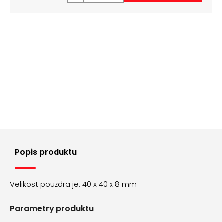
č
u
j
e
m
e
MILÁNSKÝ
TAH
AOS003
210
Kč
Popis produktu
Velikost pouzdra je: 40 x 40 x 8 mm
Parametry produktu