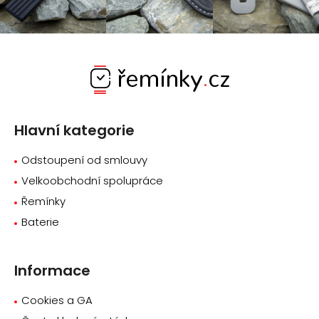
Z
á
p
a
Hlavní kategorie
t
í
Odstoupení od smlouvy
Velkoobchodní spolupráce
Řemínky
Baterie
Informace
Cookies a GA