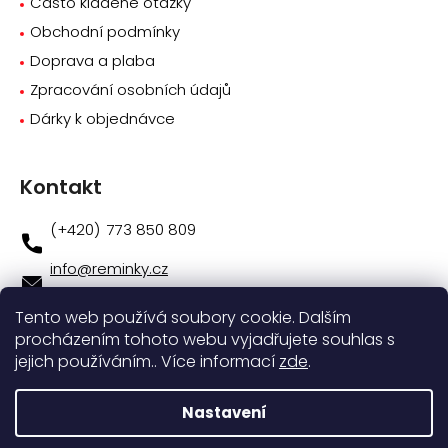
Často kladené otázky
Obchodní podmínky
Doprava a plaba
Zpracování osobních údajů
Dárky k objednávce
Kontakt
773 850 809
info
@
reminky.cz
773 850 809
Tento web používá soubory cookie. Dalším
procházením tohoto webu vyjadřujete souhlas s
Novinky na facebooku
jejich používáním.. Více informací
zde
.
Instagram
Nastavení