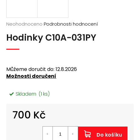
a
j
í
Průměrné
Neohodnoceno
Podrobnosti hodnocení
hodnocení
t
Hodinky C10A-031PY
produktu
?
je
0,0
z
5
hvězdiček.
Můžeme doručit do:
12.8.2026
Možnosti doručení
Hledat
Skladem
(1 ks)
D
o
700 Kč
p
o
Měrná
r
cena:
u
Do košíku