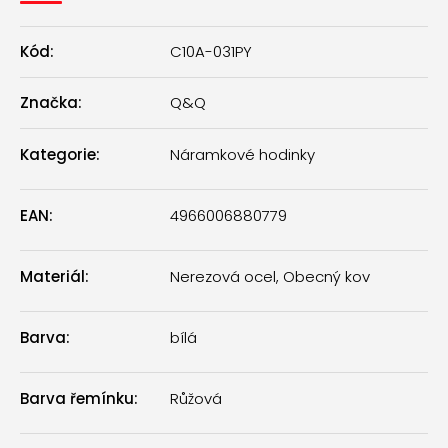
Kód:
C10A-031PY
Značka:
Q&Q
Kategorie
:
Náramkové hodinky
EAN
:
4966006880779
Materiál
:
Nerezová ocel, Obecný kov
Barva
:
bílá
Barva řemínku
:
Růžová