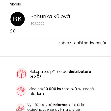
Skvelé
Bohunka Kůlová
BK
Hodnocení obchodu je 5 z 5 hvězdiček.
30.7.2026
:)))
Zobrazit další hodnocení
Nakupujete přímo od
distributora
pro ČR
Více než
10 000 ks
řemínků skutečně
skladem
Vystěžejkovač
zdarma
ke každé
objednávce se dvěma a více