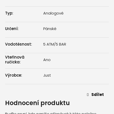
Typ
:
Analogové
Určení
:
Pánské
Vodotěsnost
:
5 ATM/5 BAR
Vteřinová
Ano
ručicka
:
Výrobce
:
Just
Sdílet
Hodnocení produktu
Buďte první, kdo napíše příspěvek k této položce.