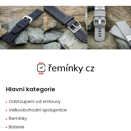
Z
á
p
a
Hlavní kategorie
t
í
Odstoupení od smlouvy
Velkoobchodní spolupráce
Řemínky
Baterie