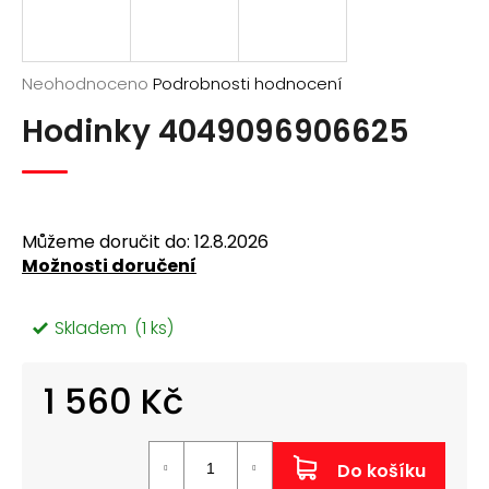
a
j
í
Průměrné
Neohodnoceno
Podrobnosti hodnocení
hodnocení
t
Hodinky 4049096906625
produktu
?
je
0,0
z
5
hvězdiček.
Můžeme doručit do:
12.8.2026
Možnosti doručení
Hledat
Skladem
(1 ks)
D
o
1 560 Kč
p
o
Měrná
r
cena:
u
Do košíku