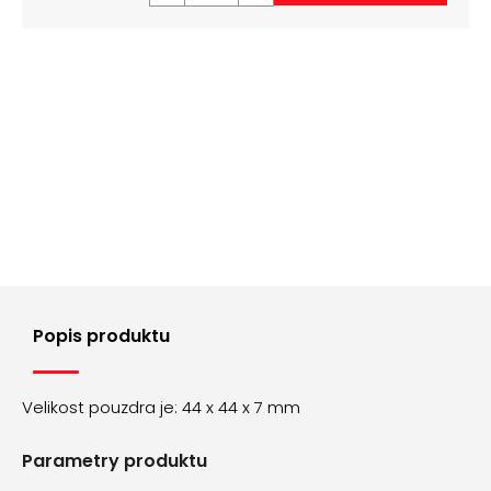
č
u
j
e
m
e
ŘEMÍNEK
Z
PRAVÉ
KŮŽE
AK0701.01
160
Kč
Popis produktu
Velikost pouzdra je: 44 x 44 x 7 mm
Parametry produktu