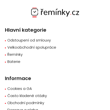
Z
á
p
a
Hlavní kategorie
t
í
Odstoupení od smlouvy
Velkoobchodní spolupráce
Řemínky
Baterie
Informace
Cookies a GA
Často kladené otázky
Obchodní podmínky
Doprava a plaba