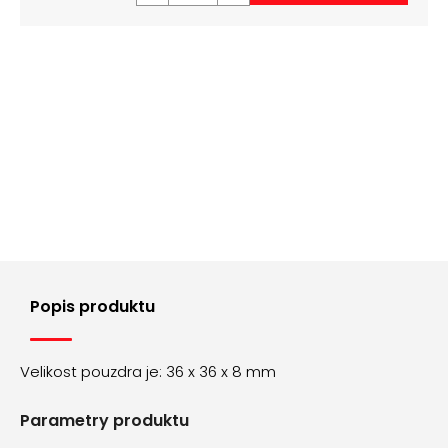
č
u
j
e
m
e
MILÁNSKÝ
TAH
AOS003
210
Kč
Popis produktu
Velikost pouzdra je: 36 x 36 x 8 mm
Parametry produktu