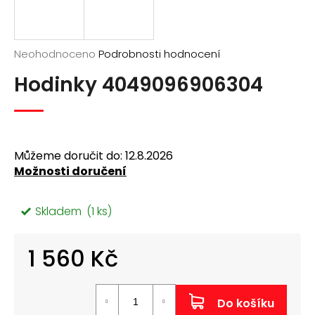
a
j
í
Průměrné
Neohodnoceno
Podrobnosti hodnocení
hodnocení
t
Hodinky 4049096906304
produktu
?
je
0,0
z
5
hvězdiček.
Můžeme doručit do:
12.8.2026
Možnosti doručení
Hledat
Skladem
(1 ks)
D
o
1 560 Kč
p
o
Měrná
r
cena:
u
Do košíku