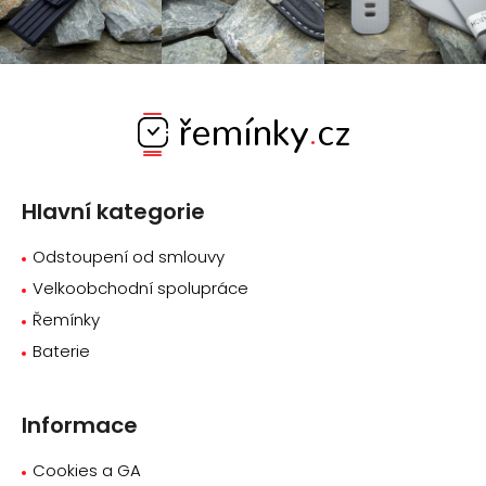
Z
á
p
a
Hlavní kategorie
t
í
Odstoupení od smlouvy
Velkoobchodní spolupráce
Řemínky
Baterie
Informace
Cookies a GA