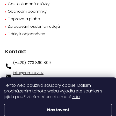
Často kladené otázky
Obchodní podmínky
Doprava a plaba
Zpracování osobních údajů
Dárky k objednávce
Kontakt
773 850 809
info
@
reminky.cz
773 850 809
Tento web používá soubory cookie. Dalším
procházením tohoto webu vyjadřujete souhlas s
Novinky na facebooku
jejich používáním.. Více informací
zde
.
Instagram
Nastavení