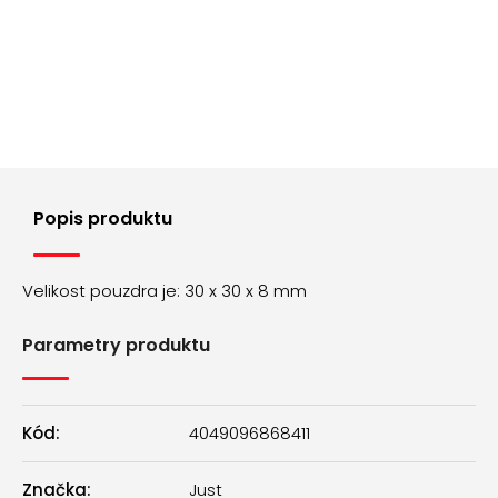
č
u
j
e
m
e
ŘEMÍNEK
Z
Popis produktu
PRAVÉ
KŮŽE
AK0701.01
Velikost pouzdra je: 30 x 30 x 8 mm
160
Kč
Parametry produktu
Kód:
4049096868411
Značka:
Just