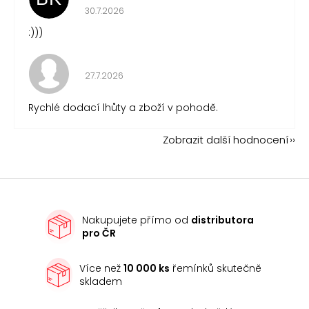
Hodnocení obchodu je 5 z 5 hvězdiček.
30.7.2026
:)))
Hodnocení obchodu je 5 z 5 hvězdiček.
27.7.2026
Rychlé dodací lhůty a zboží v pohodě.
Zobrazit další hodnocení
Nakupujete přímo od
distributora
pro ČR
Více než
10 000 ks
řemínků skutečně
skladem