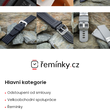
Z
á
p
a
Hlavní kategorie
t
í
Odstoupení od smlouvy
Velkoobchodní spolupráce
Řemínky