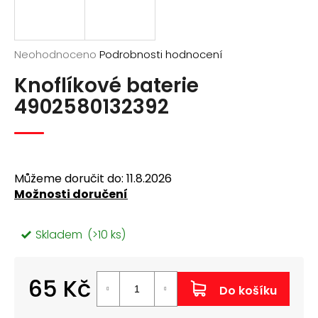
a
j
í
Průměrné
Neohodnoceno
Podrobnosti hodnocení
hodnocení
t
Knoflíkové baterie
produktu
?
je
4902580132392
0,0
z
5
hvězdiček.
Můžeme doručit do:
11.8.2026
Hledat
Možnosti doručení
D
Skladem
(>10 ks)
o
p
o
65 Kč
r
Do košíku
u
Měrná