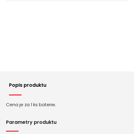
č
cena:
u
j
e
m
e
ŘEMÍNEK
Z
PRAVÉ
KŮŽE
AK0701.01
160
Kč
Popis produktu
Cena je za 1 ks baterie.
Parametry produktu