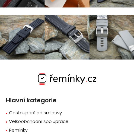
Z
á
p
a
Hlavní kategorie
t
í
Odstoupení od smlouvy
Velkoobchodní spolupráce
Řemínky