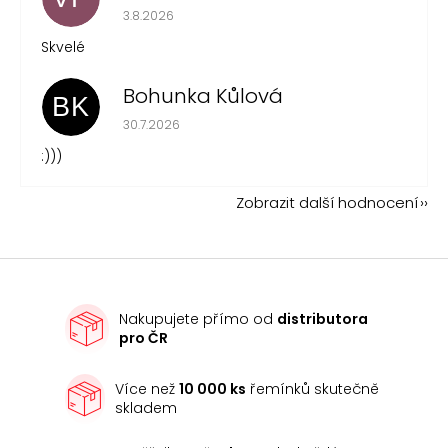
Hodnocení obchodu je 5 z 5 hvězdiček.
3.8.2026
Skvelé
Bohunka Kůlová
BK
Hodnocení obchodu je 5 z 5 hvězdiček.
30.7.2026
:)))
Zobrazit další hodnocení
Nakupujete přímo od
distributora
pro ČR
Více než
10 000 ks
řemínků skutečně
skladem