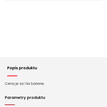
č
cena:
u
j
e
m
e
MILÁNSKÝ
TAH
AOS003
210
Kč
Popis produktu
Cena je za 1 ks baterie.
Parametry produktu