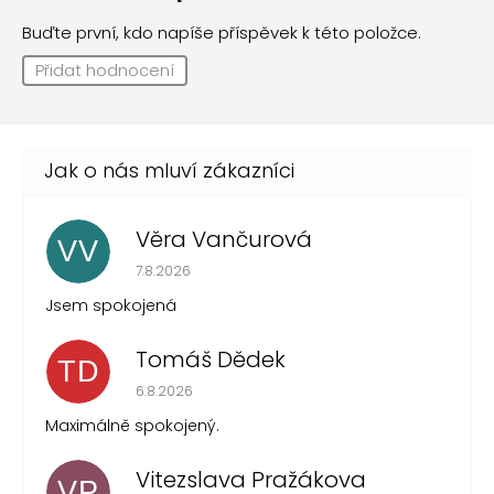
Buďte první, kdo napíše příspěvek k této položce.
Přidat hodnocení
Věra Vančurová
VV
Hodnocení obchodu je 5 z 5 hvězdiček.
7.8.2026
Jsem spokojená
Tomáš Dědek
TD
Hodnocení obchodu je 5 z 5 hvězdiček.
6.8.2026
Maximálně spokojený.
Vitezslava Pražákova
VP