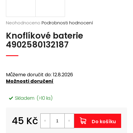
a
j
í
Průměrné
Neohodnoceno
Podrobnosti hodnocení
hodnocení
t
Knoflíkové baterie
produktu
?
je
4902580132187
0,0
z
5
hvězdiček.
Můžeme doručit do:
12.8.2026
Hledat
Možnosti doručení
D
Skladem
(>10 ks)
o
p
o
45 Kč
r
Do košíku
u
Měrná